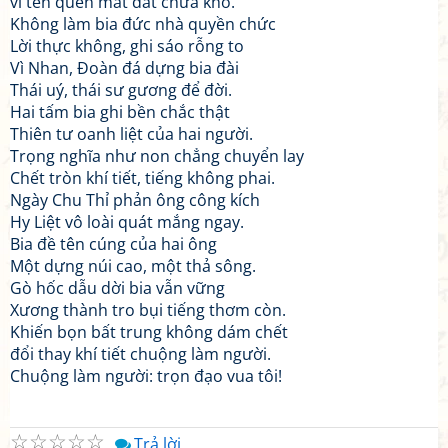
vì tên quên mất đất chưa khô.
Không làm bia đức nhà quyền chức
Lời thực không, ghi sáo rỗng to
Vì Nhan, Đoàn đá dựng bia đài
Thái uý, thái sư gương để đời.
Hai tấm bia ghi bền chắc thật
Thiên tư oanh liệt của hai người.
Trọng nghĩa như non chẳng chuyển lay
Chết tròn khí tiết, tiếng không phai.
Ngày Chu Thỉ phản ông công kích
Hy Liệt vô loài quát mắng ngay.
Bia đề tên cúng của hai ông
Một dựng núi cao, một thả sông.
Gò hốc dẫu dời bia vẫn vững
Xương thành tro bụi tiếng thơm còn.
Khiến bọn bất trung không dám chết
đổi thay khí tiết chuộng làm người.
Chuộng làm người: trọn đạo vua tôi!
☆
☆
☆
☆
☆
Trả lời