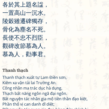
各
於
其
上
題
名
諡
，
一
置
高
山
一
沉
水
。
陵
穀
雖
遷
碑
獨
存
，
骨
化
為
塵
名
不
死
。
長
使
不
忠
不
烈
臣
，
觀
碑
改
節
慕
為
人
。
慕
為
人
，
勸
事
君
。
Thanh thạch
Thanh thạch xuất tự Lam Điền sơn,
Kiêm xa vận tải lai Trường An.
Công nhân ma trác dục hà dụng,
Thạch bất năng ngôn ngã đại ngôn.
Bất nguyện tác nhân gia mộ tiền thần đạo kiệt,
Phần thổ vị can danh dĩ diệt;