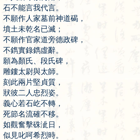
石
不
能
言
我
代
言
。
不
願
作
人
家
墓
前
神
道
碣
，
墳
土
未
乾
名
已
滅
；
不
願
作
官
家
道
旁
德
政
碑
，
不
鐫
實
錄
鐫
虛
辭
。
願
為
顏
氏
、
段
氏
碑
，
雕
鏤
太
尉
與
太
師
。
刻
此
兩
片
堅
貞
質
，
狀
彼
二
人
忠
烈
姿
。
義
心
若
石
屹
不
轉
，
死
節
名
流
確
不
移
。
如
觀
奮
擊
硃
泚
日
，
似
見
叱
呵
希
烈
時
。