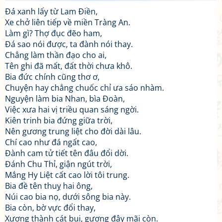
Đá xanh lấy từ Lam Điền,
Xe chở liên tiếp về miền Tràng An.
Làm gì? Thợ đục đẽo ham,
Đá sao nói được, ta đành nói thay.
Chẳng làm thần đạo cho ai,
Tên ghi đã mất, đất thời chưa khô.
Bia đức chính cũng thơ ơ,
Chuyện hay chẳng chuốc chỉ ưa sáo nhàm.
Nguyện làm bia Nhan, bìa Đoàn,
Việc xưa hai vị triều quan sáng ngời.
Kiên trinh bia đứng giữa trời,
Nên gương trung liệt cho đời dài lâu.
Chí cao như đá ngất cao,
Đành cam tử tiết tên đâu đổi dời.
Đánh Chu Thỉ, giận ngút trời,
Mắng Hy Liệt cất cao lời tôi trung.
Bia đề tên thuỵ hai ông,
Núi cao bia nọ, dưới sông bia này.
Bia còn, bờ vực đổi thay,
Xương thành cát bụi, gương đây mãi còn.