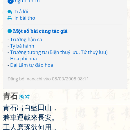
người thích
2
Trả lời
In bài thơ
Một số bài cùng tác giả
-
Trường hận ca
-
Tỳ bà hành
-
Trường tương tư (Biện thuỷ lưu, Tứ thuỷ lưu)
-
Hoa phi hoa
-
Đại Lâm tự đào hoa
Đăng bởi
Vanachi
vào 08/03/2008 08:11
青
石
青
石
出
自
藍
田
山
，
兼
車
運
載
來
長
安
。
工
人
磨
琢
欲
何
用
，