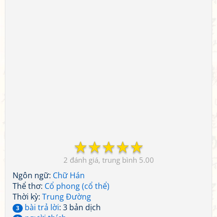
☆
☆
☆
☆
☆
2
5.00
Ngôn ngữ:
Chữ Hán
Thể thơ:
Cổ phong (cổ thể)
Thời kỳ:
Trung Đường
bài trả lời
: 3 bản dịch
3