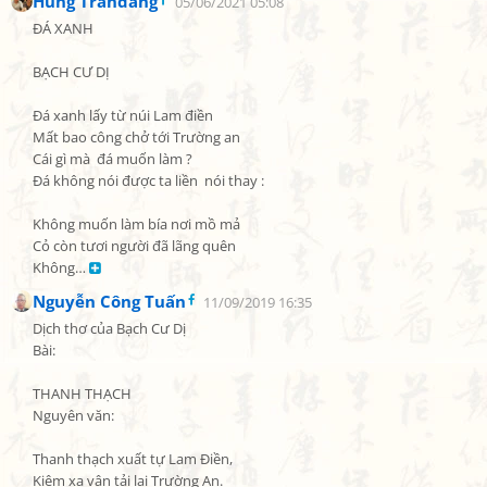
Hung Trandang
05/06/2021 05:08
ĐÁ XANH

BẠCH CƯ DỊ

Đá xanh lấy từ núi Lam điền

Mất bao công chở tới Trường an

Cái gì mà  đá muốn làm ?

Đá không nói được ta liền  nói thay :

Không muốn làm bía nơi mồ mả

Cỏ còn tươi người đã lãng quên

Không… 
Nguyễn Công Tuấn
11/09/2019 16:35
Dịch thơ của Bạch Cư Dị

Bài:

THANH THẠCH

Nguyên văn:

Thanh thạch xuất tự Lam Điền,

Kiêm xa vận tải lai Trường An.
