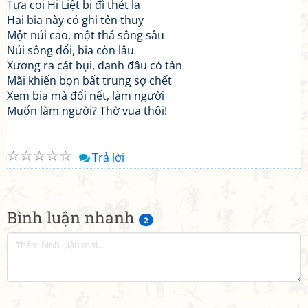
Tựa coi Hi Liệt bị đì thét la
Hai bia này có ghi tên thuỵ
Một núi cao, một thả sông sâu
Núi sông đổi, bia còn lâu
Xương ra cát bụi, danh đâu có tàn
Mãi khiến bọn bất trung sợ chết
Xem bia mà đổi nết, làm người
Muốn làm người? Thờ vua thôi!
☆
☆
☆
☆
☆
Trả lời
Bình luận nhanh
2