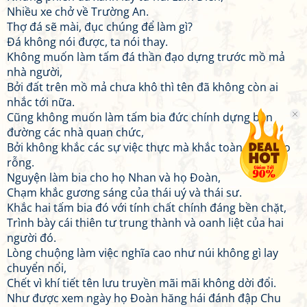
Nhiều xe chở về Trường An.
Thợ đá sẽ mài, đục chúng để làm gì?
Đá không nói được, ta nói thay.
Không muốn làm tấm đá thần đạo dựng trước mồ mả
nhà người,
Bởi đất trên mồ mả chưa khô thì tên đã không còn ai
nhắc tới nữa.
Cũng không muốn làm tấm bia đức chính dựng bên
đường các nhà quan chức,
Bởi không khắc các sự việc thực mà khắc toàn là lời sáo
rỗng.
Nguyện làm bia cho họ Nhan và họ Đoàn,
Chạm khắc gương sáng của thái uý và thái sư.
Khắc hai tấm bia đó với tính chất chính đáng bền chặt,
Trình bày cái thiên tư trung thành và oanh liệt của hai
người đó.
Lòng chuộng làm việc nghĩa cao như núi không gì lay
chuyển nổi,
Chết vì khí tiết tên lưu truyền mãi mãi không dời đổi.
Như được xem ngày họ Đoàn hăng hái đánh đập Chu