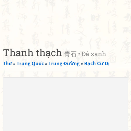
Thanh thạch
青石 • Đá xanh
Thơ
»
Trung Quốc
»
Trung Đường
»
Bạch Cư Dị