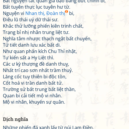
Bất nguyện tác quan gia đạo bàng đức chính bi,
Bất tuyên thực lục tuyên hư từ.
Nguyện vi
Nhan thị, Đoàn thị
bi,
Điêu lũ thái uý dữ thái sư.
Khắc thử lưỡng phiến kiên trinh chất,
Trạng bỉ nhị nhân trung liệt tư.
Nghĩa tâm nhược thạch ngật bất chuyển,
Tử tiết danh lưu xác bất di.
Như quan phấn kích Chu Thỉ nhật,
Tự kiến sất a Hy Liệt thì.
Các ư kỳ thượng đề danh thuỵ,
Nhất trí cao sơn nhất trầm thuỷ.
Lăng cốc tuy thiên bi độc tồn,
Cốt hoá vi trần danh bất tử.
Trường sử bất trung bất liệt thần,
Quan bi cải tiết mộ vi nhân.
Mộ vi nhân, khuyến sự quân.
Dịch nghĩa
Những phiến đá xanh lấy từ núi Lam Điền,