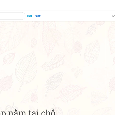
Loạn
TÁ
ạp nằm tại chỗ