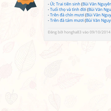
-
Ức Trai tiên sinh
(
Bùi Văn Nguyê
-
Tuổi thọ và tình đời
(
Bùi Văn Ng
-
Trên đà chín mươi
(
Bùi Văn Ngu
-
Trên đà tám mươi
(
Bùi Văn Ngu
Đăng bởi
hongha83
vào 09/10/2014