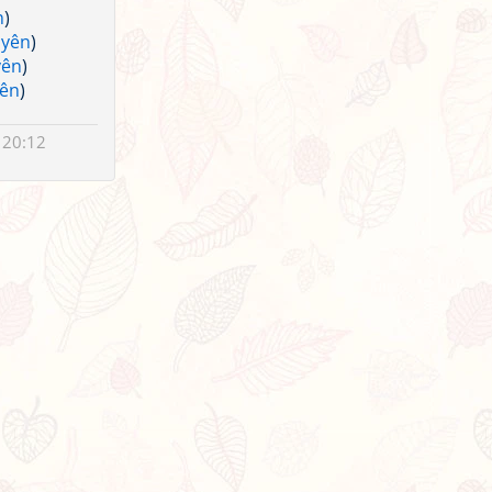
n
)
uyên
)
yên
)
yên
)
 20:12