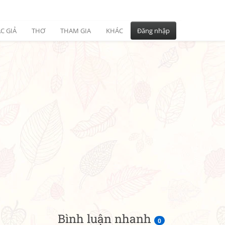
C GIẢ
THƠ
THAM GIA
KHÁC
Đăng nhập
Bình luận nhanh
0