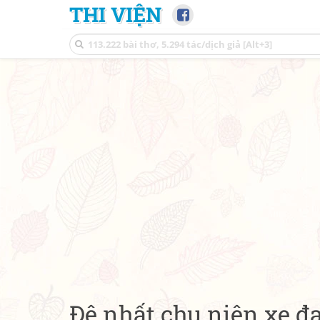
THI VIỆN
Đệ nhất chu niên xe đ