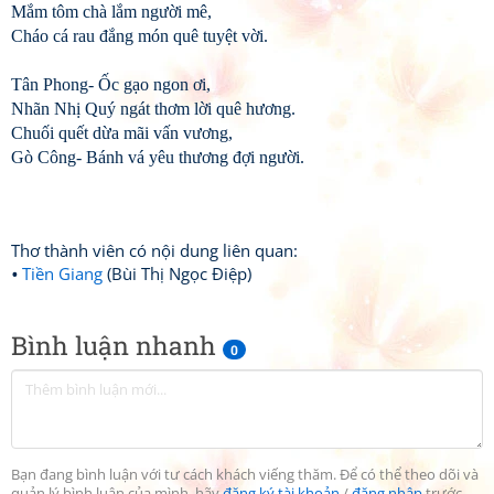
Mắm tôm chà lắm người mê,
Cháo cá rau đắng món quê tuyệt vời.
Tân Phong- Ốc gạo ngon ơi,
Nhãn Nhị Quý ngát thơm lời quê hương.
Chuối quết dừa mãi vấn vương,
Gò Công- Bánh vá yêu thương đợi người.
Thơ thành viên có nội dung liên quan:
Tiền Giang
(Bùi Thị Ngọc Điệp)
Bình luận nhanh
0
Bạn đang bình luận với tư cách khách viếng thăm. Để có thể theo dõi và
quản lý bình luận của mình, hãy
đăng ký tài khoản
/
đăng nhập
trước.