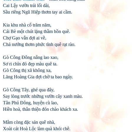
Cai Lậy vườn trải lối dài,
Sầu riêng Ngũ Hiệp thơm tay ai cầm.
Kia khu nhà cổ trăm năm,
Cái Bè một chút lặng thầm hồn quê.
Chợ Gạo vẫn đợi ai về,
Chả nướng thơm phức tình quê rạt rào.
Gò Công Đông nắng lao xao,
Sơ ri chín đỏ đẹp màu quê ta.
Gò Công thị xã không xa,
Lăng Hoàng Gia đợi chờ ta bao ngày.
Gò Công Tây, ghé qua đây,
Say lòng trước những vườn cây xanh màu.
Tân Phú Đông, huyện cù lao,
Hiền hoà, thân thiện đón chào khách xa.
Mắm còng đặc sản quê nhà,
Xoài cát Hoà Lộc làm quà khỏi chê.