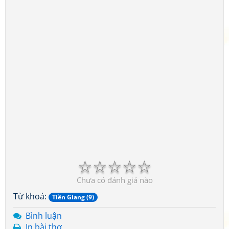
☆
☆
☆
☆
☆
Chưa có đánh giá nào
Từ khoá:
Tiền Giang (9)
Bình luận
In bài thơ