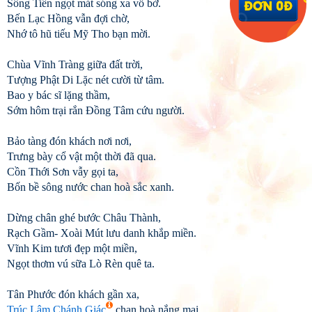
Sông Tiền ngọt mát sóng xa vỗ bờ.
Bến Lạc Hồng vẫn đợi chờ,
Nhớ tô hũ tiếu Mỹ Tho bạn mời.
Chùa Vĩnh Tràng giữa đất trời,
Tượng Phật Di Lặc nét cười từ tâm.
Bao y bác sĩ lặng thầm,
Sớm hôm trại rắn Đồng Tâm cứu người.
Bảo tàng đón khách nơi nơi,
Trưng bày cổ vật một thời đã qua.
Cồn Thới Sơn vẫy gọi ta,
Bốn bề sông nước chan hoà sắc xanh.
Dừng chân ghé bước Châu Thành,
Rạch Gầm- Xoài Mút lưu danh khắp miền.
Vĩnh Kim tươi đẹp một miền,
Ngọt thơm vú sữa Lò Rèn quê ta.
Tân Phước đón khách gần xa,
Trúc Lâm Chánh Giác
chan hoà nắng mai.