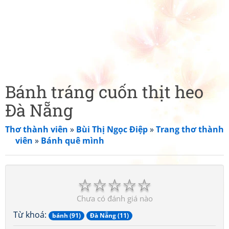
Bánh tráng cuốn thịt heo
Đà Nẵng
Thơ thành viên
»
Bùi Thị Ngọc Điệp
»
Trang thơ thành
viên
»
Bánh quê mình
☆
☆
☆
☆
☆
Chưa có đánh giá nào
Từ khoá:
bánh (91)
Đà Nẵng (11)