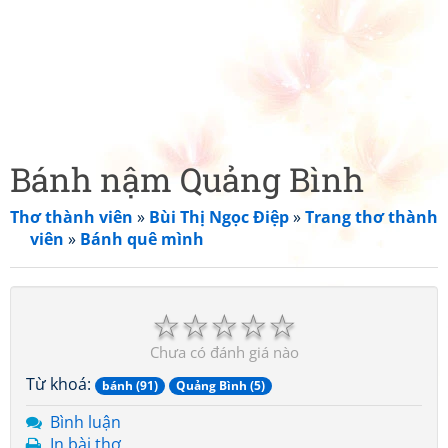
Bánh nậm Quảng Bình
Thơ thành viên
»
Bùi Thị Ngọc Điệp
»
Trang thơ thành
viên
»
Bánh quê mình
☆
☆
☆
☆
☆
Chưa có đánh giá nào
Từ khoá:
bánh (91)
Quảng Bình (5)
Bình luận
In bài thơ