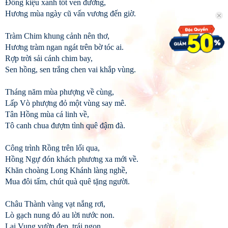
Đồng kiệu xanh tốt ven đường,
Hương mùa ngày cũ vấn vương đến giờ.
Tràm Chim khung cảnh nên thơ,
Hương tràm ngan ngát trên bờ tóc ai.
Rợp trời sải cánh chim bay,
Sen hồng, sen trắng chen vai khắp vùng.
Tháng năm mùa phượng về cùng,
Lấp Vò phượng đỏ một vùng say mê.
Tân Hồng mùa cá linh về,
Tô canh chua đượm tình quê đậm đà.
Công trình Rồng trên lối qua,
Hồng Ngự đón khách phương xa mới về.
Khăn choàng Long Khánh làng nghề,
Mua đôi tấm, chút quà quê tặng người.
Châu Thành vàng vạt nắng rơi,
Lò gạch nung đỏ au lời nước non.
Lai Vung vườn đẹp, trái ngon,