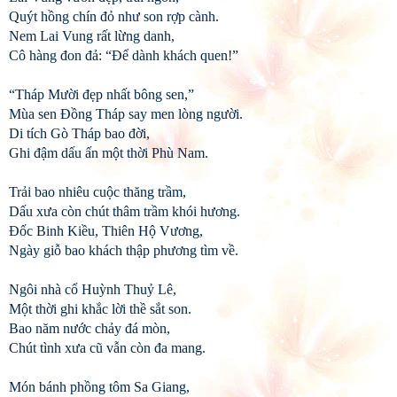
Quýt hồng chín đỏ như son rợp cành.
Nem Lai Vung rất lừng danh,
Cô hàng đon đả: “Để dành khách quen!”
“Tháp Mười đẹp nhất bông sen,”
Mùa sen Đồng Tháp say men lòng người.
Di tích Gò Tháp bao đời,
Ghi đậm dấu ấn một thời Phù Nam.
Trải bao nhiêu cuộc thăng trầm,
Dấu xưa còn chút thâm trầm khói hương.
Đốc Binh Kiều, Thiên Hộ Vương,
Ngày giỗ bao khách thập phương tìm về.
Ngôi nhà cổ Huỳnh Thuỷ Lê,
Một thời ghi khắc lời thề sắt son.
Bao năm nước chảy đá mòn,
Chút tình xưa cũ vẫn còn đa mang.
Món bánh phồng tôm Sa Giang,