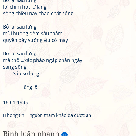
Bỏ lại sau lưng
lời chim hót lỡ làng
sông chiều nay chao chát sóng
Bỏ lại sau lưng
mùi hương đêm sâu thắm
quyện đầy vướng víu cỏ may
Bỏ lại sau lưng
mà thôi...xác pháo ngập chân ngày
sang sông
Sáo sổ lồng
lặng lẽ
16-01-1995
[Thông tin 1 nguồn tham khảo đã được ẩn]
Bình luận nhanh
0