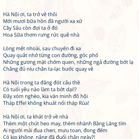
Hà Nội ơi, ta trở về thôi
Mới mươi bữa hồn đã người xa xứ
Cây Sấu còn đợi ta ở đó
Hoa Sữa thơm rưng rức quê nhà
Lòng mệt nhoài, sau chuyến đi xa
Quay quắt nhớ từng con đường, góc phố
Những gương mặt chớm quen, những ngả đường bớt lạ
Chẳng đủ níu chân ta-lạc bước quay về
Hà Nội trong ta đắng đót câu thề
Có tuổi yêu nào làm ta bớt dại!?
Đây xóm nghèo, kia văn minh đô hội
Tháp Effel không khuất nổi tháp Rùa!
Hà Nội ơi, ta khát trở về nhà
Thèm một chút heo may, thèm nhành Bằng Lăng tím
Ai người mải đua chen, mưu toan, đong đếm
Có kịp không, nắng đã đuổi chân ngày?!