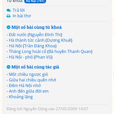
Từ khoá:
Hà Nội (741)
Trả lời
In bài thơ
Một số bài cùng từ khoá
-
Đất nước
(
Nguyễn Đình Thi
)
-
Hà thành tức cảnh
(
Dương Khuê
)
-
Hà Nội
(
Trần Đăng Khoa
)
-
Thăng Long hoài cổ
(
Bà huyện Thanh Quan
)
-
Hà Nội - phố
(
Phan Vũ
)
Một số bài cùng tác giả
-
Một chiều ngược gió
-
Giữa hai chiều quên nhớ
-
Đêm Hà Nội nhớ
-
Anh đến giữa đời em
-
Khoảng lặng
Đăng bởi
Nguyễn Dũng
vào 27/05/2009 14:07