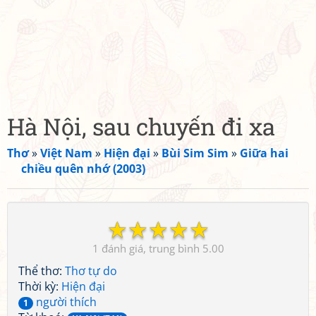
Hà Nội, sau chuyến đi xa
Thơ
»
Việt Nam
»
Hiện đại
»
Bùi Sim Sim
»
Giữa hai
chiều quên nhớ (2003)
☆
☆
☆
☆
☆
1
5.00
Thể thơ:
Thơ tự do
Thời kỳ:
Hiện đại
người thích
1