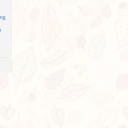
ơng
u