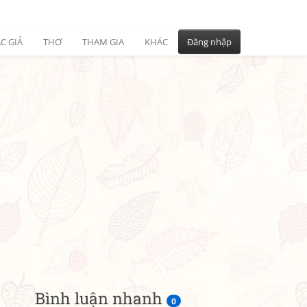
C GIẢ
THƠ
THAM GIA
KHÁC
Đăng nhập
Bình luận nhanh
0