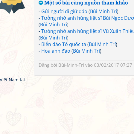
Một số bài cùng nguồn tham khảo
-
Gửi người đi giữ đảo
(
Bùi Minh Trí
)
-
Tưởng nhớ anh hùng liệt sĩ Bùi Ngọc Dư
(
Bùi Minh Trí
)
-
Tưởng nhớ anh hùng liệt sĩ Vũ Xuân Thiề
(
Bùi Minh Trí
)
-
Biển đảo Tổ quốc ta
(
Bùi Minh Trí
)
-
Hoa anh đào
(
Bùi Minh Trí
)
Đăng bởi
Bùi-Minh-Trí
vào 03/02/2017 07:27
Việt Nam tại