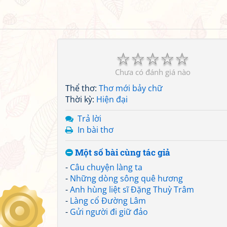
☆
☆
☆
☆
☆
Chưa có đánh giá nào
Thể thơ:
Thơ mới bảy chữ
Thời kỳ:
Hiện đại
Trả lời
In bài thơ
Một số bài cùng tác giả
-
Câu chuyện làng ta
-
Những dòng sông quê hương
-
Anh hùng liệt sĩ Đặng Thuỳ Trâm
-
Làng cổ Đường Lâm
-
Gửi người đi giữ đảo