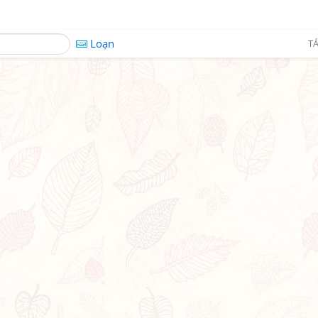
Loạn
TÁ