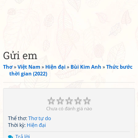
Gửi em
Thơ
»
Việt Nam
»
Hiện đại
»
Bùi Kim Anh
»
Thức bước
thời gian (2022)
☆
☆
☆
☆
☆
Chưa có đánh giá nào
Thể thơ:
Thơ tự do
Thời kỳ:
Hiện đại
Trả lời