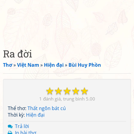
Ra đời
Thơ
»
Việt Nam
»
Hiện đại
»
Bùi Huy Phồn
☆
☆
☆
☆
☆
1
5.00
Thể thơ:
Thất ngôn bát cú
Thời kỳ:
Hiện đại
Trả lời
In bài thơ