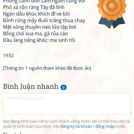
Phong cảnh đồn Lâm ngẫm cũng vui
Phố xá rộn ràng Tây đá lính
Ngàn dâu khúc khích đĩ ve bồi
Đỉnh rừng mây đuổi trăng thua chạy
Mặt sóng thuyền neo lửa tập bơi
Bỗng chó xua ma, gà rủa cáo
Đầu làng tiếng khóc: mẹ sinh tôi
1932
[Thông tin 1 nguồn tham khảo đã được ẩn]
Bình luận nhanh
0
Bạn đang bình luận với tư cách khách viếng thăm. Để có thể theo dõi và
quản lý bình luận của mình, hãy
đăng ký tài khoản
/
đăng nhập
trước.