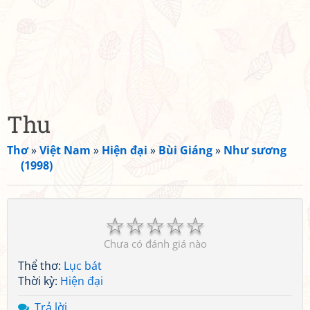
Thu
Thơ
»
Việt Nam
»
Hiện đại
»
Bùi Giáng
»
Như sương
(1998)
☆
☆
☆
☆
☆
Chưa có đánh giá nào
Thể thơ:
Lục bát
Thời kỳ:
Hiện đại
Trả lời