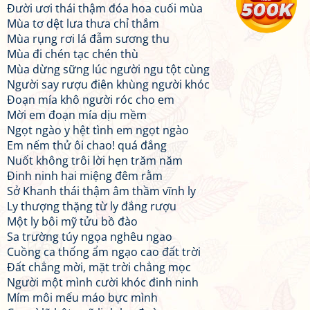
Đười ươi thái thậm đóa hoa cuối mùa
Mùa tơ dệt lưa thưa chỉ thắm
Mùa rụng rơi lá đẫm sương thu
Mùa đi chén tạc chén thù
Mùa dừng sững lúc người ngu tột cùng
Người say rượu điên khùng người khóc
Đoạn mía khô người róc cho em
Mời em đoạn mía dịu mềm
Ngọt ngào y hệt tình em ngọt ngào
Em nếm thử ôi chao! quá đắng
Nuốt không trôi lời hẹn trăm năm
Đinh ninh hai miệng đêm rằm
Sở Khanh thái thậm âm thầm vĩnh ly
Ly thượng thặng từ ly đắng rượu
Một ly bôi mỹ tửu bồ đào
Sa trường túy ngọa nghêu ngao
Cuồng ca thống ẩm ngạo cao đất trời
Đất chẳng mời, mặt trời chẳng mọc
Người một mình cười khóc đinh ninh
Mím môi mếu máo bực mình