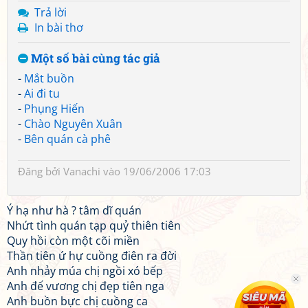
Trả lời
In bài thơ
Một số bài cùng tác giả
-
Mắt buồn
-
Ai đi tu
-
Phụng Hiến
-
Chào Nguyên Xuân
-
Bên quán cà phê
Đăng bởi
Vanachi
vào 19/06/2006 17:03
Ý hạ như hà ? tâm dĩ quán
Nhứt tình quán tạp quỷ thiên tiên
Quy hồi còn một cõi miền
Thần tiên ứ hự cuồng điên ra đời
Anh nhảy múa chị ngồi xó bếp
Anh đế vương chị đẹp tiên nga
Anh buồn bực chị cuồng ca