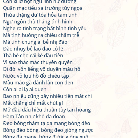
Con xì lỡ bột ngũ linh hư đường
Quân mạc tiếu sa trường túy ngọa
Thừa thặng dư tóa hỏa tam tinh
Ngữ ngôn thù thắng tình hình
Nghe ra tình trạng bất bình tình yêu
Mà tình huống ra chiều chậm trễ
Mà tình chung ai bẻ nhị đào
Đào nhụy bẻ lao đao có lẽ
Thà bẻ cho cái kẻ đầu tiên
Vì sao thắc mắc thuyền quyên
Đi đời vốn liếng vô duyên màu hồ
Nước vỏ lựu hồ đồ chiêu tập
Màu mào gà đánh lận con đen
Còn ai ai lạ ai quen
Bao nhiêu cũng bấy nhiêu tiền mất chi
Mất chăng chỉ mất chút gì
Mở đầu dấu hiệu thuận tùy tan hoang
Hàm Tân nhự khổ đa đoan
Đèo bồng thâm tạ đa mang bóng đèo
Bóng đèo bòng, bóng đeo giòng ngược
Bóng đa mang, bóng được giòng xuôi