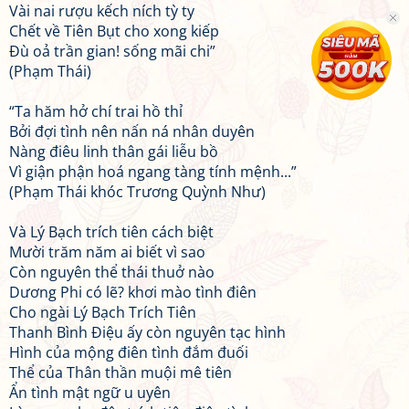
Vài nai rượu kếch ních tỳ ty
Chết về Tiên Bụt cho xong kiếp
Đù oả trần gian! sống mãi chi”
(Phạm Thái)
“Ta hăm hở chí trai hồ thỉ
Bởi đợi tình nên nấn ná nhân duyên
Nàng điêu linh thân gái liễu bồ
Vì giận phận hoá ngang tàng tính mệnh...”
(Phạm Thái khóc Trương Quỳnh Như)
Và Lý Bạch trích tiên cách biệt
Mười trăm năm ai biết vì sao
Còn nguyên thể thái thuở nào
Dương Phi có lẽ? khơi mào tình điên
Cho ngài Lý Bạch Trích Tiên
Thanh Bình Điệu ấy còn nguyên tạc hình
Hình của mộng điên tình đắm đuối
Thể của Thân thần muội mê tiên
Ẩn tình mật ngữ u uyên