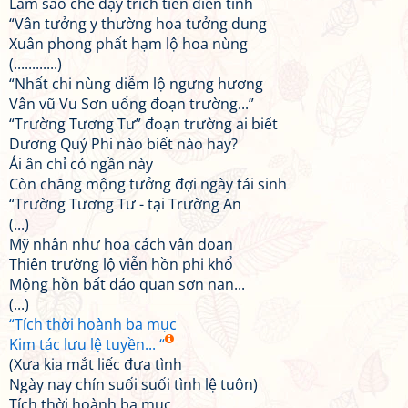
Làm sao che đậy trích tiên điên tình
“Vân tưởng y thường hoa tưởng dung
Xuân phong phất hạm lộ hoa nùng
(............)
“Nhất chi nùng diễm lộ ngưng hương
Vân vũ Vu Sơn uổng đoạn trường...”
“Trường Tương Tư” đoạn trường ai biết
Dương Quý Phi nào biết nào hay?
Ái ân chỉ có ngần này
Còn chăng mộng tưởng đợi ngày tái sinh
“Trường Tương Tư - tại Trường An
(...)
Mỹ nhân như hoa cách vân đoan
Thiên trường lộ viễn hồn phi khổ
Mộng hồn bất đáo quan sơn nan...
(...)
“Tích thời hoành ba mục
Kim tác lưu lệ tuyền... “
(Xưa kia mắt liếc đưa tình
Ngày nay chín suối suối tình lệ tuôn)
Tích thời hoành ba mục