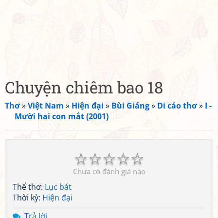
Chuyện chiêm bao 18
Thơ
»
Việt Nam
»
Hiện đại
»
Bùi Giáng
»
Di cảo thơ
»
I -
Mười hai con mắt (2001)
☆
☆
☆
☆
☆
Chưa có đánh giá nào
Thể thơ:
Lục bát
Thời kỳ:
Hiện đại
Trả lời