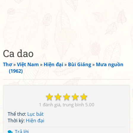
Ca dao
Thơ
»
Việt Nam
»
Hiện đại
»
Bùi Giáng
»
Mưa nguồn
(1962)
☆
☆
☆
☆
☆
1
5.00
Thể thơ:
Lục bát
Thời kỳ:
Hiện đại
Trả lời