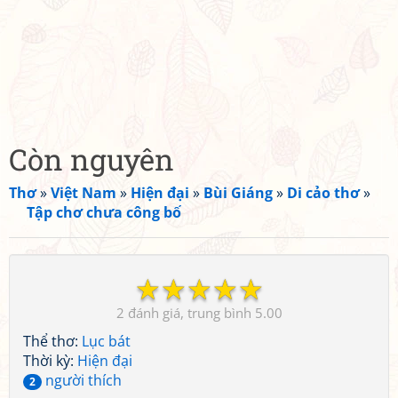
Còn nguyên
Thơ
»
Việt Nam
»
Hiện đại
»
Bùi Giáng
»
Di cảo thơ
»
Tập chơ chưa công bố
☆
☆
☆
☆
☆
2
5.00
Thể thơ:
Lục bát
Thời kỳ:
Hiện đại
người thích
2