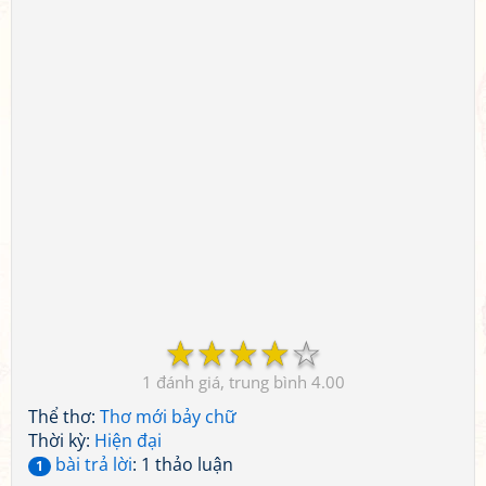
☆
☆
☆
☆
☆
1
4.00
Thể thơ:
Thơ mới bảy chữ
Thời kỳ:
Hiện đại
bài trả lời
: 1 thảo luận
1