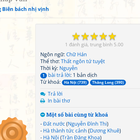
 Biên bách nhị vịnh
☆
☆
☆
☆
☆
1
5.00
Ngôn ngữ:
Chữ Hán
Thể thơ:
Thất ngôn tứ tuyệt
Thời kỳ:
Nguyễn
bài trả lời
: 1 bản dịch
1
Từ khoá:
Hà Nội (739)
Thăng Long (390)
Trả lời
In bài thơ
Một số bài cùng từ khoá
-
Đất nước
(
Nguyễn Đình Thi
)
-
Hà thành tức cảnh
(
Dương Khuê
)
-
Hà Nội
(
Trần Đăng Khoa
)