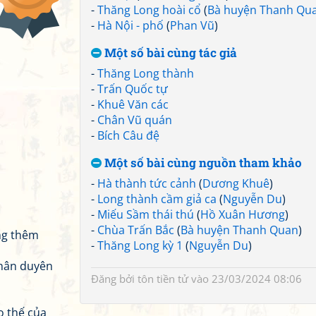
-
Thăng Long hoài cổ
(
Bà huyện Thanh Qu
-
Hà Nội - phố
(
Phan Vũ
)
Một số bài cùng tác giả
-
Thăng Long thành
-
Trấn Quốc tự
-
Khuê Văn các
-
Chân Vũ quán
-
Bích Câu đệ
Một số bài cùng nguồn tham khảo
-
Hà thành tức cảnh
(
Dương Khuê
)
-
Long thành cầm giả ca
(
Nguyễn Du
)
-
Miếu Sầm thái thú
(
Hồ Xuân Hương
)
-
Chùa Trấn Bắc
(
Bà huyện Thanh Quan
)
àng thêm
-
Thăng Long kỳ 1
(
Nguyễn Du
)
nhân duyên
Đăng bởi
tôn tiền tử
vào 23/03/2024 08:06
o thế của