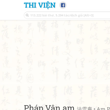
THI VIỆN
Pháp Vân am
法雲庵 • Am P