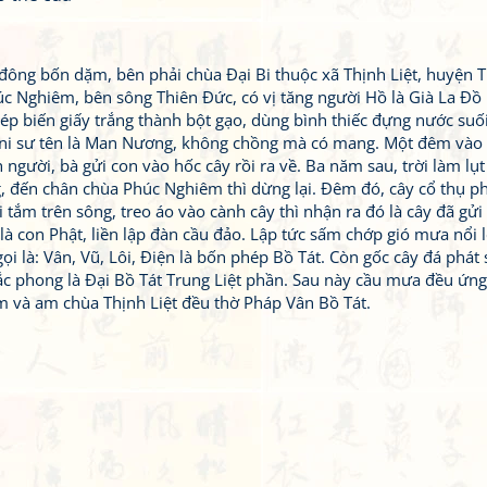
ông bốn dặm, bên phải chùa Đại Bi thuộc xã Thịnh Liệt, huyện 
úc Nghiêm, bên sông Thiên Đức, có vị tăng người Hồ là Già La Đồ 
hép biến giấy trắng thành bột gạo, dùng bình thiếc đựng nước su
ị ni sư tên là Man Nương, không chồng mà có mang. Một đêm vào
người, bà gửi con vào hốc cây rồi ra về. Ba năm sau, trời làm lụt
g, đến chân chùa Phúc Nghiêm thì dừng lại. Đêm đó, cây cổ thụ p
tắm trên sông, treo áo vào cành cây thì nhận ra đó là cây đã gửi
ó là con Phật, liền lập đàn cầu đảo. Lập tức sấm chớp gió mưa nổi 
i là: Vân, Vũ, Lôi, Điện là bốn phép Bồ Tát. Còn gốc cây đá phát 
sắc phong là Đại Bồ Tát Trung Liệt phần. Sau này cầu mưa đều ứng
 và am chùa Thịnh Liệt đều thờ Pháp Vân Bồ Tát.