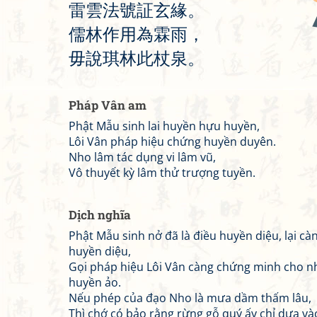
雷
雲
法
號
証
玄
緣
。
儒
林
作
用
為
霖
雨
，
毋
說
琪
林
此
杖
泉
。
Pháp Vân am
Phật Mẫu sinh lai huyền hựu huyền,
Lôi Vân pháp hiệu chứng huyền duyên.
Nho lâm tác dụng vi lâm vũ,
Vô thuyết kỳ lâm thử trượng tuyền.
Dịch nghĩa
Phật Mẫu sinh nở đã là điều huyền diệu, lại c
huyền diệu,
Gọi pháp hiệu Lôi Vân càng chứng minh cho 
huyền ảo.
Nếu phép của đạo Nho là mưa dầm thấm lâu,
Thì chớ có bảo rằng rừng gỗ quý ấy chỉ dựa và