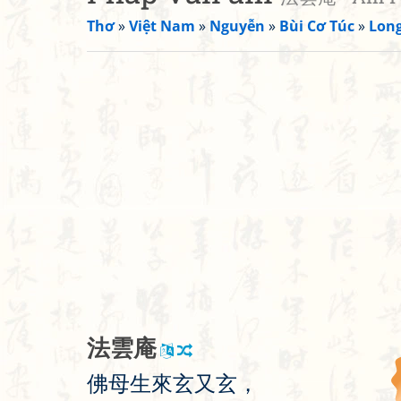
Thơ
»
Việt Nam
»
Nguyễn
»
Bùi Cơ Túc
»
Long
法
雲
庵
佛
母
生
來
玄
又
玄
，