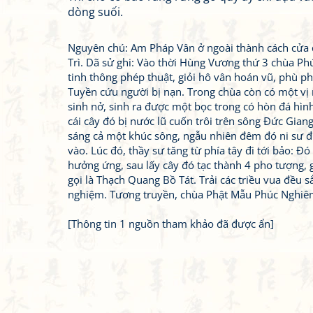
dòng suối.
Nguyên chú: Am Pháp Vân ở ngoài thành cách cửa đ
Trì. Dã sử ghi: Vào thời Hùng Vương thứ 3 chùa Ph
tinh thông phép thuật, giỏi hô vân hoán vũ, phù p
Tuyền cứu người bị nạn. Trong chùa còn có một v
sinh nở, sinh ra được một bọc trong có hòn đá hình 
cái cây đó bị nước lũ cuốn trôi trên sông Đức Gian
sáng cả một khúc sông, ngẫu nhiên đêm đó ni sư đi 
vào. Lúc đó, thầy sư tăng từ phía tây đi tới bảo: Đ
hưởng ứng, sau lấy cây đó tạc thành 4 pho tượng, gọ
gọi là Thạch Quang Bồ Tát. Trải các triều vua đều 
nghiệm. Tương truyền, chùa Phật Mẫu Phúc Nghiêm
[Thông tin 1 nguồn tham khảo đã được ẩn]