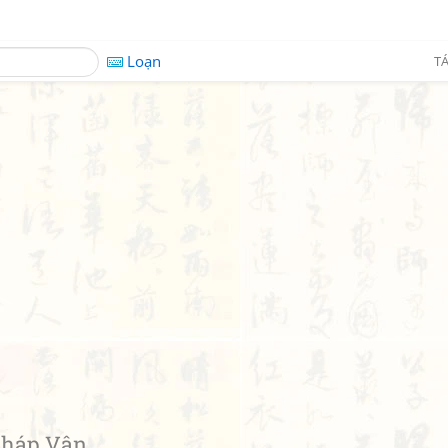
Loạn
TÁ
háp Vân