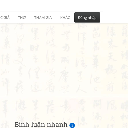
C GIẢ
THƠ
THAM GIA
KHÁC
Đăng nhập
Bình luận nhanh
1