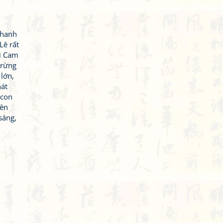
Thanh
Lê rất
ối Cam
 rừng
 lớn,
hát
 con
lên
sáng,