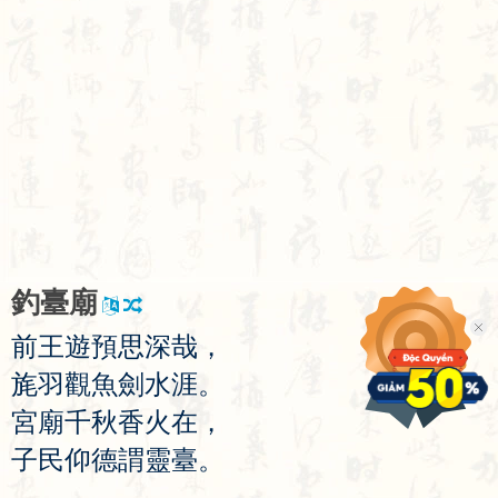
釣
臺
廟
前
王
遊
預
思
深
哉
，
旄
羽
觀
魚
劍
水
涯
。
宮
廟
千
秋
香
火
在
，
子
民
仰
德
謂
靈
臺
。