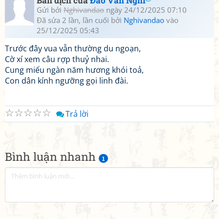
Bản dịch của
Đào Văn Nghi
Gửi bởi
Nghivandao
ngày 24/12/2025 07:10
Đã sửa 2 lần, lần cuối bởi
Nghivandao
vào
25/12/2025 05:43
Trước đây vua vẫn thường du ngoạn,
Cờ xí xem câu rợp thuỷ nhai.
Cung miếu ngàn năm hương khói toả,
Con dân kính ngưỡng gọi linh đài.
☆
☆
☆
☆
☆
Trả lời
Bình luận nhanh
1