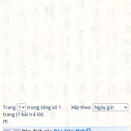
Trang
trong tổng số 1
Xếp theo:
trang (1 bài trả lời)
[
1
]