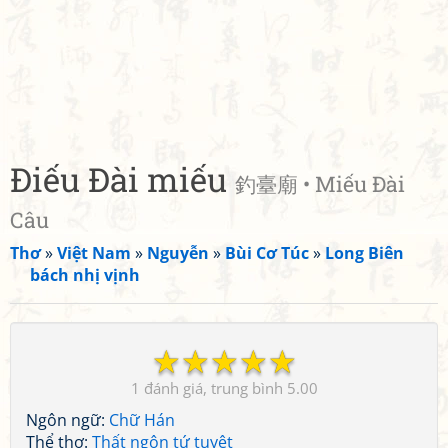
Điếu Đài miếu
釣臺廟 • Miếu Đài
Câu
Thơ
»
Việt Nam
»
Nguyễn
»
Bùi Cơ Túc
»
Long Biên
bách nhị vịnh
☆
☆
☆
☆
☆
1
5.00
Ngôn ngữ:
Chữ Hán
Thể thơ:
Thất ngôn tứ tuyệt