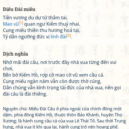
Điếu Đài miếu
Tiền vương du dự tứ thâm tai,
[1]
Mao vũ
quan ngư Kiếm thuỷ nhai.
Cung miếu thiên thu hương hoả tại,
[2]
Tý dân ngưỡng đức vị
linh đài
.
Dịch nghĩa
Nhớ mãi đài câu, nơi trước đây nhà vua từng đến vui
chơi,
Bên bờ Kiếm Hồ, rợp cờ mao cờ vũ xem câu cá.
Cung miếu ngàn năm vẫn còn được thờ cúng,
Dân chúng vẫn kính trọng tài đức của nhà vua, nên gọi
đài câu là đài thiêng.
Nguyên chú: Miếu Đài Câu ở phía ngoài cửa chính đông một
dặm, phía đông Kiếm Hồ, thuộc thôn Bảo Khánh, huyện Thọ
Xương; là hành cung câu cá của vua Lê Thái Tổ. Sau thời Trung
hưng, nhà vua ít khi qua lại, hành cung trở nên hoang phế.