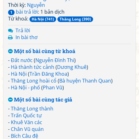
Thời kỳ:
Nguyễn
bài trả lời
: 1 bản dịch
1
Từ khoá:
Hà Nội (741)
Thăng Long (390)
Trả lời
In bài thơ
Một số bài cùng từ khoá
-
Đất nước
(
Nguyễn Đình Thi
)
-
Hà thành tức cảnh
(
Dương Khuê
)
-
Hà Nội
(
Trần Đăng Khoa
)
-
Thăng Long hoài cổ
(
Bà huyện Thanh Quan
)
-
Hà Nội - phố
(
Phan Vũ
)
Một số bài cùng tác giả
-
Thăng Long thành
-
Trấn Quốc tự
-
Khuê Văn các
-
Chân Vũ quán
-
Bích Câu đệ