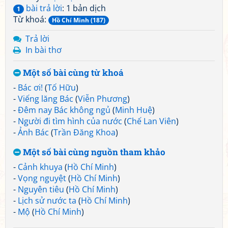
bài trả lời
: 1 bản dịch
1
Từ khoá:
Hồ Chí Minh (187)
Trả lời
In bài thơ
Một số bài cùng từ khoá
-
Bác ơi!
(
Tố Hữu
)
-
Viếng lăng Bác
(
Viễn Phương
)
-
Đêm nay Bác không ngủ
(
Minh Huệ
)
-
Người đi tìm hình của nước
(
Chế Lan Viên
)
-
Ảnh Bác
(
Trần Đăng Khoa
)
Một số bài cùng nguồn tham khảo
-
Cảnh khuya
(
Hồ Chí Minh
)
-
Vọng nguyệt
(
Hồ Chí Minh
)
-
Nguyên tiêu
(
Hồ Chí Minh
)
-
Lịch sử nước ta
(
Hồ Chí Minh
)
-
Mộ
(
Hồ Chí Minh
)