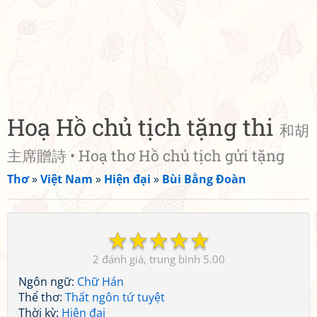
Hoạ Hồ chủ tịch tặng thi
和胡
主席贈詩 • Hoạ thơ Hồ chủ tịch gửi tặng
Thơ
»
Việt Nam
»
Hiện đại
»
Bùi Bằng Đoàn
☆
☆
☆
☆
☆
2
5.00
Ngôn ngữ:
Chữ Hán
Thể thơ:
Thất ngôn tứ tuyệt
Thời kỳ:
Hiện đại