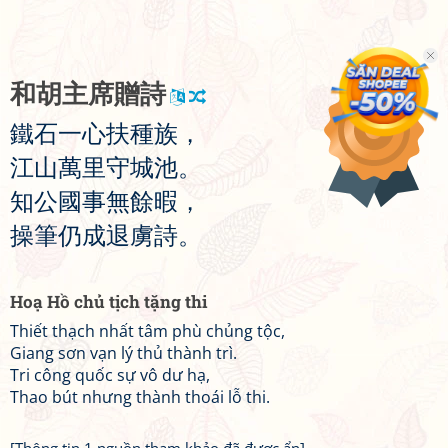
和
胡
主
席
贈
詩
鐵
石
一
心
扶
種
族
，
江
山
萬
里
守
城
池
。
知
公
國
事
無
餘
暇
，
操
筆
仍
成
退
虜
詩
。
Hoạ Hồ chủ tịch tặng thi
Thiết thạch nhất tâm phù chủng tộc,
Giang sơn vạn lý thủ thành trì.
Tri công quốc sự vô dư hạ,
Thao bút nhưng thành thoái lỗ thi.