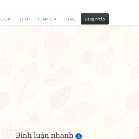
C GIẢ
THƠ
THAM GIA
KHÁC
Đăng nhập
Bình luận nhanh
0