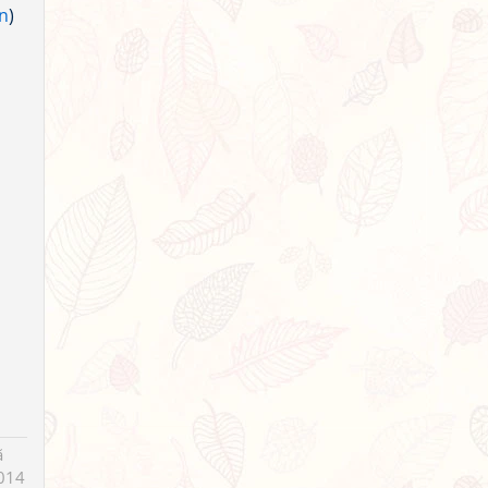
n
)
h
ã
014