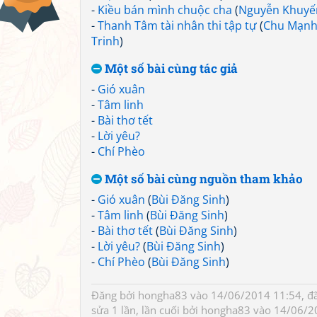
-
Kiều bán mình chuộc cha
(
Nguyễn Khuyế
-
Thanh Tâm tài nhân thi tập tự
(
Chu Mạn
Trinh
)
Một số bài cùng tác giả
-
Gió xuân
-
Tâm linh
-
Bài thơ tết
-
Lời yêu?
-
Chí Phèo
Một số bài cùng nguồn tham khảo
-
Gió xuân
(
Bùi Đăng Sinh
)
-
Tâm linh
(
Bùi Đăng Sinh
)
-
Bài thơ tết
(
Bùi Đăng Sinh
)
-
Lời yêu?
(
Bùi Đăng Sinh
)
-
Chí Phèo
(
Bùi Đăng Sinh
)
Đăng bởi
hongha83
vào 14/06/2014 11:54, đ
sửa 1 lần, lần cuối bởi
hongha83
vào 14/06/2