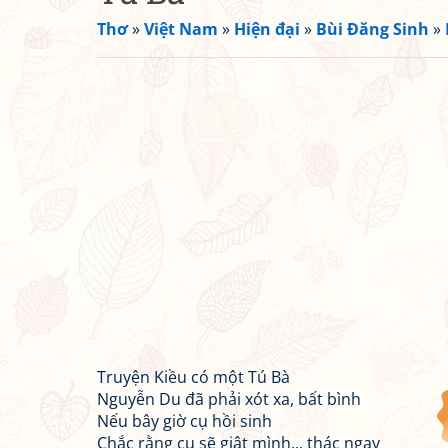
Thơ
»
Việt Nam
»
Hiện đại
»
Bùi Đăng Sinh
»
Truyện Kiều có một Tú Bà
Nguyễn Du đã phải xót xa, bất bình
Nếu bây giờ cụ hồi sinh
Chắc rằng cụ sẽ giật mình... thác ngay