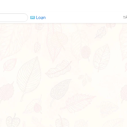
Loạn
TÁ