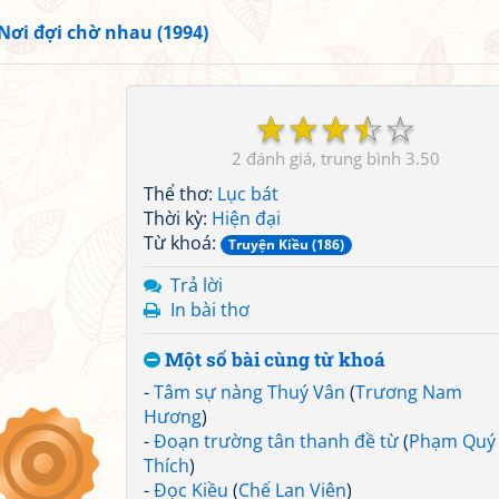
Nơi đợi chờ nhau (1994)
☆
☆
☆
☆
☆
2
3.50
Thể thơ:
Lục bát
Thời kỳ:
Hiện đại
Từ khoá:
Truyện Kiều (186)
Trả lời
In bài thơ
Một số bài cùng từ khoá
-
Tâm sự nàng Thuý Vân
(
Trương Nam
Hương
)
-
Đoạn trường tân thanh đề từ
(
Phạm Quý
Thích
)
-
Đọc Kiều
(
Chế Lan Viên
)