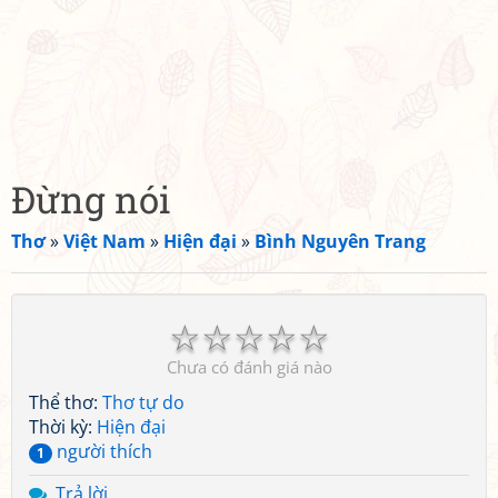
Đừng nói
Thơ
»
Việt Nam
»
Hiện đại
»
Bình Nguyên Trang
☆
☆
☆
☆
☆
Chưa có đánh giá nào
Thể thơ:
Thơ tự do
Thời kỳ:
Hiện đại
người thích
1
Trả lời