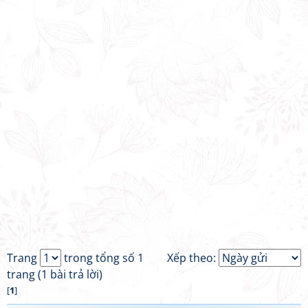
Trang
trong tổng số 1
Xếp theo:
trang (1 bài trả lời)
[
1
]