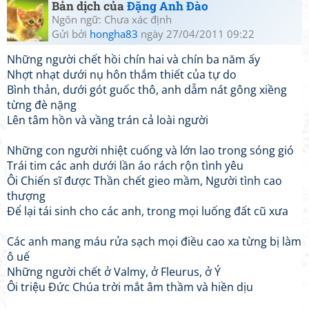
Bản dịch của
Đặng Anh Đào
Ngôn ngữ: Chưa xác định
Gửi bởi
hongha83
ngày 27/04/2011 09:22
Những người chết hồi chín hai và chín ba năm ấy
Nhợt nhạt dưới nụ hôn thắm thiết của tự do
Bình thản, dưới gót guốc thô, anh dẫm nát gông xiềng
từng đè nặng
Lên tâm hồn và vầng trán cả loài người
Những con người nhiệt cuống và lớn lao trong sóng gió
Trái tim các anh dưới lần áo rách rộn tình yêu
Ôi Chiến sĩ được Thần chết gieo mầm, Người tình cao
thượng
Để lại tái sinh cho các anh, trong mọi luống đất cũ xưa
Các anh mang máu rửa sạch mọi điều cao xa từng bị làm
ô uế
Những người chết ở Valmy, ở Fleurus, ở Ý
Ôi triệu Đức Chúa trời mắt âm thầm và hiền dịu