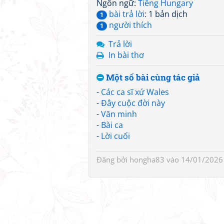
Ngôn ngữ:
Tiếng Hungary
bài trả lời
: 1 bản dịch
1
người thích
1
Trả lời
In bài thơ
Một số bài cùng tác giả
-
Các ca sĩ xứ Wales
-
Đây cuộc đời này
-
Văn minh
-
Bài ca
-
Lời cuối
Đăng bởi
hongha83
vào 14/01/2026