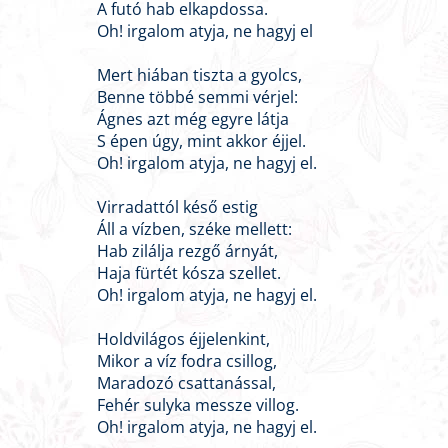
A futó hab elkapdossa.
Oh! irgalom atyja, ne hagyj el
Mert hiában tiszta a gyolcs,
Benne többé semmi vérjel:
Ágnes azt még egyre látja
S épen úgy, mint akkor éjjel.
Oh! irgalom atyja, ne hagyj el.
Virradattól késő estig
Áll a vízben, széke mellett:
Hab zilálja rezgő árnyát,
Haja fürtét kósza szellet.
Oh! irgalom atyja, ne hagyj el.
Holdvilágos éjjelenkint,
Mikor a víz fodra csillog,
Maradozó csattanással,
Fehér sulyka messze villog.
Oh! irgalom atyja, ne hagyj el.