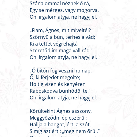
Szánalommal néznek ő rá,
Egy se mérges, vagy mogorva.
Oh! irgalom atyja, ne hagyj el.
„Fiam, Ágnes, mit miveltél?
Szörnyü a bűn, terhes a vád;
Ki a tettet végrehajtá
Szeretőd ím maga vall rád.”
Oh! irgalom atyja, ne hagyj el.
„Ő bitón fog veszni holnap,
Ő, ki férjedet megölte;
Holtig vízen és kenyéren
Raboskodva bünhödöl te.”
Oh! irgalom atyja, ne hagyj el.
Körültekint Ágnes asszony,
Meggyőződni ép eszérül;
Hallja a hangot, érti a szót,
S míg azt érti: „meg nem őrül.”