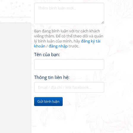
Bạn đang bình luận với tư cách khách
viếng thăm. Để có thể theo dõi và quản
lý bình luận của mình, hãy
đăng ký tài
khoản
/
đăng nhập
trước.
Tên của bạn:
Thông tin liên hệ:
Gửi bình luận