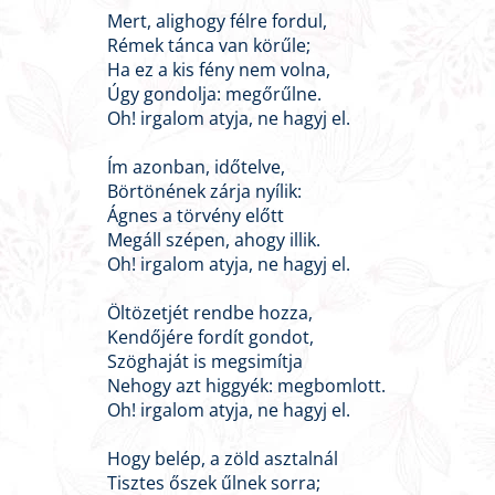
Mert, alighogy félre fordul,
Rémek tánca van körűle;
Ha ez a kis fény nem volna,
Úgy gondolja: megőrűlne.
Oh! irgalom atyja, ne hagyj el.
Ím azonban, időtelve,
Börtönének zárja nyílik:
Ágnes a törvény előtt
Megáll szépen, ahogy illik.
Oh! irgalom atyja, ne hagyj el.
Öltözetjét rendbe hozza,
Kendőjére fordít gondot,
Szöghaját is megsimítja
Nehogy azt higgyék: megbomlott.
Oh! irgalom atyja, ne hagyj el.
Hogy belép, a zöld asztalnál
Tisztes őszek űlnek sorra;