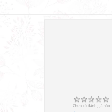
☆
☆
☆
☆
☆
Chưa có đánh giá nào