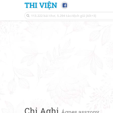
THI VIỆN
Chị Aghi
Ágnes asszony