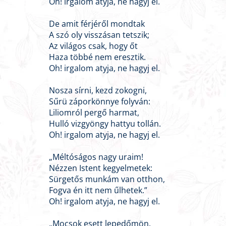
Oh! irgalom atyja, ne hagyj el.
De amit férjéről mondtak
A szó oly visszásan tetszik;
Az világos csak, hogy őt
Haza többé nem eresztik.
Oh! irgalom atyja, ne hagyj el.
Nosza sírni, kezd zokogni,
Sűrü záporkönnye folyván:
Liliomról pergő harmat,
Hulló vizgyöngy hattyu tollán.
Oh! irgalom atyja, ne hagyj el.
„Méltóságos nagy uraim!
Nézzen Istent kegyelmetek:
Sürgetős munkám van otthon,
Fogva én itt nem űlhetek.”
Oh! irgalom atyja, ne hagyj el.
„Mocsok esett lepedőmön,