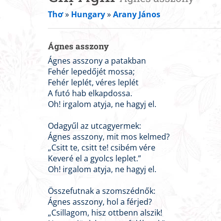
Thơ
»
Hungary
»
Arany János
Ágnes asszony
Ágnes asszony a patakban
Fehér lepedőjét mossa;
Fehér leplét, véres leplét
A futó hab elkapdossa.
Oh! irgalom atyja, ne hagyj el.
Odagyűl az utcagyermek:
Ágnes asszony, mit mos kelmed?
„Csitt te, csitt te! csibém vére
Keveré el a gyolcs leplet.”
Oh! irgalom atyja, ne hagyj el.
Összefutnak a szomszédnők:
Ágnes asszony, hol a férjed?
„Csillagom, hisz ottbenn alszik!