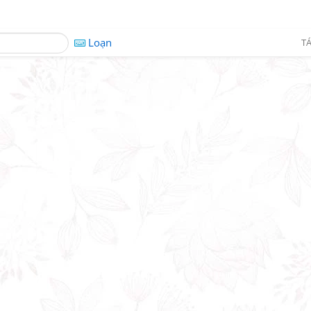
Loạn
TÁ