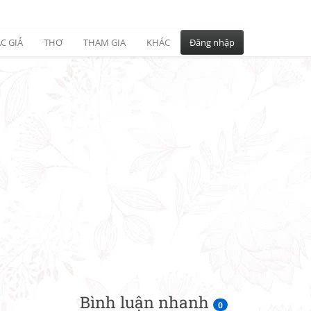
C GIẢ
THƠ
THAM GIA
KHÁC
Đăng nhập
Bình luận nhanh
0