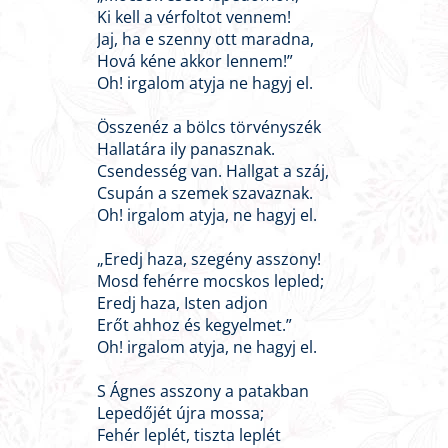
Ki kell a vérfoltot vennem!
Jaj, ha e szenny ott maradna,
Hová kéne akkor lennem!”
Oh! irgalom atyja ne hagyj el.
Összenéz a bölcs törvényszék
Hallatára ily panasznak.
Csendesség van. Hallgat a száj,
Csupán a szemek szavaznak.
Oh! irgalom atyja, ne hagyj el.
„Eredj haza, szegény asszony!
Mosd fehérre mocskos lepled;
Eredj haza, Isten adjon
Erőt ahhoz és kegyelmet.”
Oh! irgalom atyja, ne hagyj el.
S Ágnes asszony a patakban
Lepedőjét újra mossa;
Fehér leplét, tiszta leplét