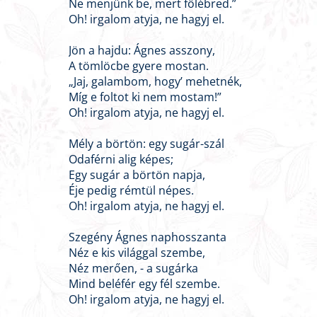
Ne menjünk be, mert fölébred.”
Oh! irgalom atyja, ne hagyj el.
Jön a hajdu: Ágnes asszony,
A tömlöcbe gyere mostan.
„Jaj, galambom, hogy’ mehetnék,
Míg e foltot ki nem mostam!”
Oh! irgalom atyja, ne hagyj el.
Mély a börtön: egy sugár-szál
Odaférni alig képes;
Egy sugár a börtön napja,
Éje pedig rémtül népes.
Oh! irgalom atyja, ne hagyj el.
Szegény Ágnes naphosszanta
Néz e kis világgal szembe,
Néz merően, - a sugárka
Mind beléfér egy fél szembe.
Oh! irgalom atyja, ne hagyj el.