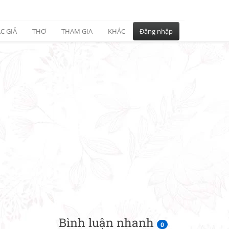
C GIẢ
THƠ
THAM GIA
KHÁC
Đăng nhập
Bình luận nhanh
0