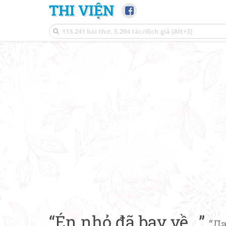
THI VIỆN
“Én nhỏ đã bay về...”
“Л