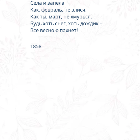
Села и запела:
Как, февраль, не злися,
Как ты, март, не хмурься,
Будь хоть снег, хоть дождик –
Все весною пахнет!
1858