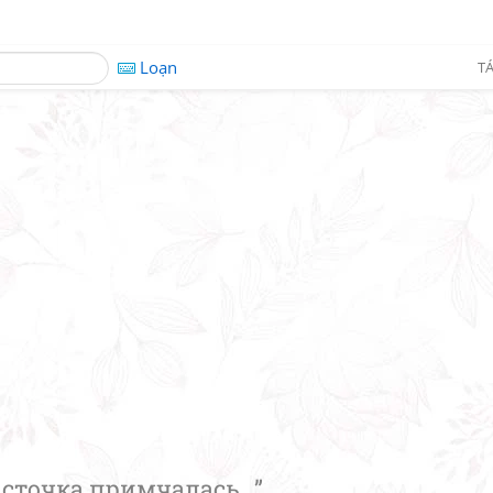
Loạn
TÁ
асточка примчалась...”