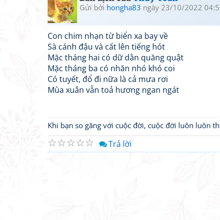
Gửi bởi
hongha83
ngày 23/10/2022 04:5
Con chim nhạn từ biển xa bay về
Sà cánh đậu và cất lên tiếng hót
Mặc tháng hai có dữ dằn quăng quật
Mặc tháng ba có nhăn nhó khó coi
Có tuyết, đổ đi nữa là cả mưa rơi
Mùa xuân vẫn toả hương ngan ngát
Khi bạn so găng với cuộc đời, cuộc đời luôn luôn 
☆
☆
☆
☆
☆
Trả lời