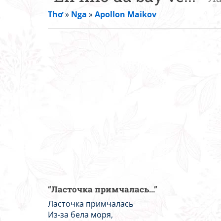
Thơ
»
Nga
»
Apollon Maikov
“Ласточка примчалась...”
Ласточка примчалась
Из-за бела моря,