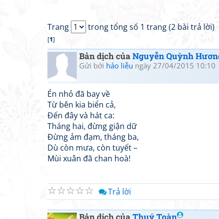
Trang
trong tổng số 1 trang (2 bài trả lời)
[
1
]
Bản dịch của
Nguyễn Quỳnh Hươn
Gửi bởi
hảo liễu
ngày 27/04/2015 10:10
Én nhỏ đã bay về
Từ bên kia biển cả,
Đến đây và hát ca:
Tháng hai, đừng giận dữ
Đừng ảm đạm, tháng ba,
Dù còn mưa, còn tuyết –
Mùi xuân đã chan hoà!
☆
☆
☆
☆
☆
Trả lời
Bản dịch của
Thuý Toàn