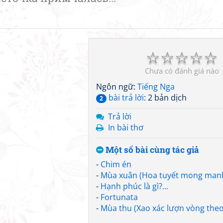
☆
☆
☆
☆
☆
Chưa có đánh giá nào
Ngôn ngữ:
Tiếng Nga
bài trả lời
: 2 bản dịch
2
Trả lời
In bài thơ
Một số bài cùng tác giả
-
Chim én
-
Mùa xuân (Hoa tuyết mong man
-
Hạnh phúc là gì?...
-
Fortunata
-
Mùa thu (Xao xác lượn vòng theo