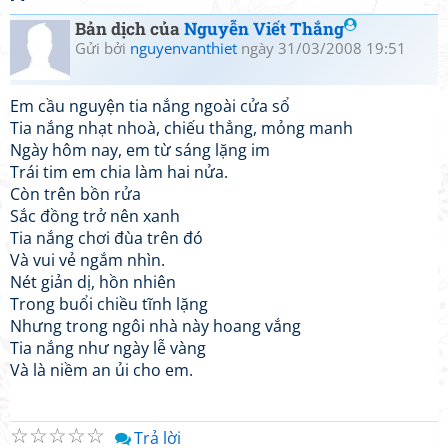
Bản dịch của
Nguyễn Viết Thắng
Gửi bởi
nguyenvanthiet
ngày 31/03/2008 19:51
Em cầu nguyện tia nắng ngoài cửa sổ
Tia nắng nhạt nhoà, chiếu thẳng, mỏng manh
Ngày hôm nay, em từ sáng lặng im
Trái tim em chia làm hai nửa.
Còn trên bồn rửa
Sắc đồng trở nên xanh
Tia nắng chơi đùa trên đó
Và vui vẻ ngắm nhìn.
Nét giản dị, hồn nhiên
Trong buổi chiều tĩnh lặng
Nhưng trong ngôi nhà này hoang vắng
Tia nắng như ngày lễ vàng
Và là niềm an ủi cho em.
☆
☆
☆
☆
☆
Trả lời