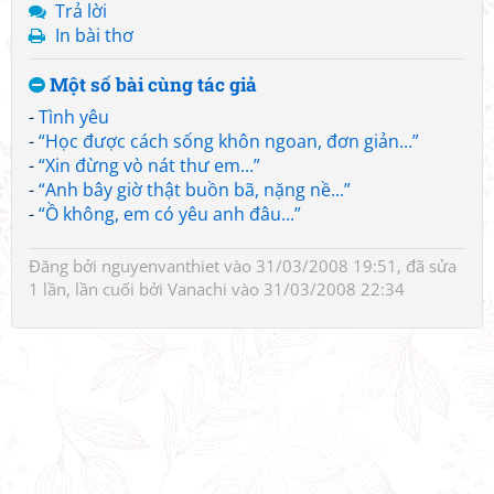
Trả lời
In bài thơ
Một số bài cùng tác giả
-
Tình yêu
-
“Học được cách sống khôn ngoan, đơn giản...”
-
“Xin đừng vò nát thư em...”
-
“Anh bây giờ thật buồn bã, nặng nề...”
-
“Ồ không, em có yêu anh đâu...”
Đăng bởi
nguyenvanthiet
vào 31/03/2008 19:51, đã sửa
1 lần, lần cuối bởi
Vanachi
vào 31/03/2008 22:34