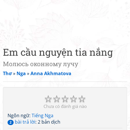
Em cầu nguyện tia nắng
Молюсь оконному лучу
Thơ
»
Nga
»
Anna Akhmatova
☆
☆
☆
☆
☆
Chưa có đánh giá nào
Ngôn ngữ:
Tiếng Nga
bài trả lời
: 2 bản dịch
2