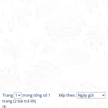
Trang
trong tổng số 1
Xếp theo:
trang (2 bài trả lời)
[
1
]