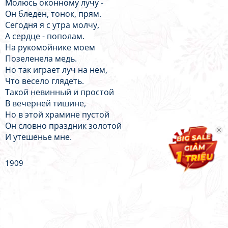
Молюсь оконному лучу -
Он бледен, тонок, прям.
Сегодня я с утра молчу,
А сердце - пополам.
На рукомойнике моем
Позеленела медь.
Но так играет луч на нем,
Что весело глядеть.
Такой невинный и простой
В вечерней тишине,
Но в этой храмине пустой
Он словно праздник золотой
И утешенье мне.
1909