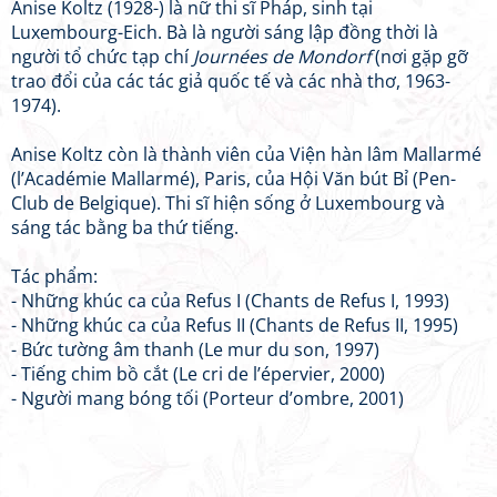
Anise Koltz (1928-) là nữ thi sĩ Pháp, sinh tại
Luxembourg-Eich. Bà là người sáng lập đồng thời là
người tổ chức tạp chí
Journées de Mondorf
(nơi gặp gỡ
trao đổi của các tác giả quốc tế và các nhà thơ, 1963-
1974).
Anise Koltz còn là thành viên của Viện hàn lâm Mallarmé
(l’Académie Mallarmé), Paris, của Hội Văn bút Bỉ (Pen-
Club de Belgique). Thi sĩ hiện sống ở Luxembourg và
sáng tác bằng ba thứ tiếng.
Tác phẩm:
- Những khúc ca của Refus I (Chants de Refus I, 1993)
- Những khúc ca của Refus II (Chants de Refus II, 1995)
- Bức tường âm thanh (Le mur du son, 1997)
- Tiếng chim bồ cắt (Le cri de l’épervier, 2000)
- Người mang bóng tối (Porteur d’ombre, 2001)