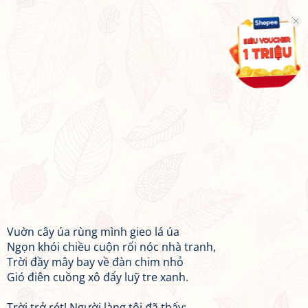
Vuờn cây úa rùng mình gieo lá úa
Ngọn khói chiều cuộn rối nóc nhà tranh,
Trời đầy mây bay về đàn chim nhỏ
Gió điên cuồng xô đẩy luỹ tre xanh.
Trời trở rét! Người làng tôi đã thấy: