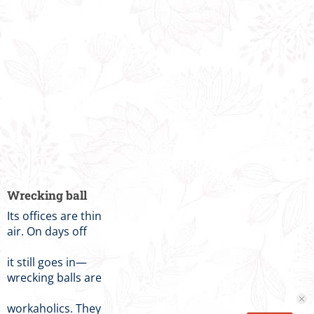
Wrecking ball
Its offices are thin
air. On days off
it still goes in—
wrecking balls are
workaholics. They