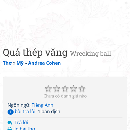
Quả thép văng
Wrecking ball
Thơ
»
Mỹ
»
Andrea Cohen
☆
☆
☆
☆
☆
Chưa có đánh giá nào
Ngôn ngữ:
Tiếng Anh
bài trả lời
: 1 bản dịch
1
Trả lời
In bài thơ