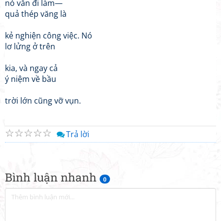
nó vẫn đi làm—
quả thép văng là
kẻ nghiện công việc. Nó
lơ lửng ở trên
kia, và ngay cả
ý niệm về bầu
trời lớn cũng vỡ vụn.
☆
☆
☆
☆
☆
Trả lời
Bình luận nhanh
0