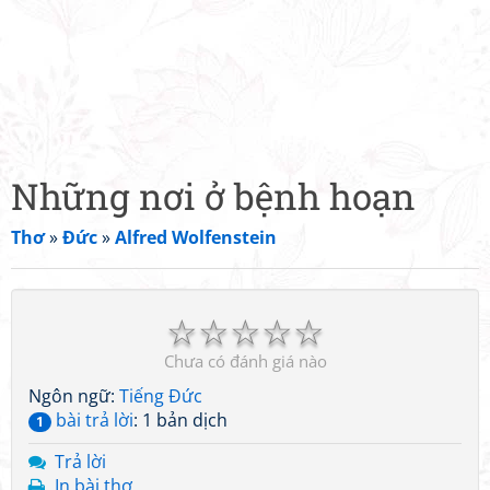
Những nơi ở bệnh hoạn
Thơ
»
Đức
»
Alfred Wolfenstein
☆
☆
☆
☆
☆
Chưa có đánh giá nào
Ngôn ngữ:
Tiếng Đức
bài trả lời
: 1 bản dịch
1
Trả lời
In bài thơ