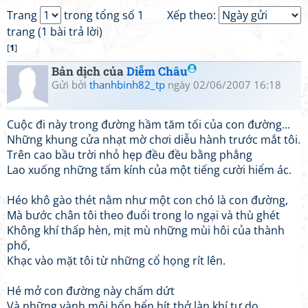
Trang
trong tổng số 1
Xếp theo:
trang (1 bài trả lời)
[
1
]
Bản dịch của
Diễm Châu
Gửi bởi
thanhbinh82_tp
ngày 02/06/2007 16:18
Cuộc đi này trong đường hầm tăm tối của con đường...
Những khung cửa nhạt mờ chơi diễu hành trước mắt tôi.
Trên cao bầu trời nhỏ hẹp đều đều bằng phẳng
Lao xuống những tấm kính của một tiếng cười hiểm ác.
Héo khô gào thét nằm như một con chó là con đường,
Mà bước chân tôi theo đuổi trong lo ngại và thù ghét
Không khí thấp hèn, mịt mù những mùi hôi của thành
phố,
Khạc vào mặt tôi từ những cổ họng rít lên.
Hé mở con đường này chấm dứt
Và những vành môi hổn hển hít thở làn khí tự do,