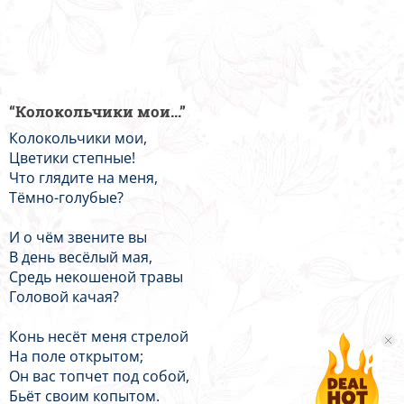
“Колокольчики мои...”
Колокольчики мои,
Цветики степные!
Что глядите на меня,
Тёмно-голубые?
И о чём звените вы
В день весёлый мая,
Средь некошеной травы
Головой качая?
Конь несёт меня стрелой
На поле открытом;
Он вас топчет под собой,
Бьёт своим копытом.