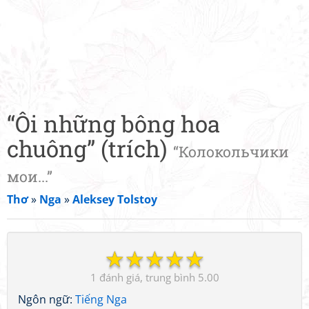
“Ôi những bông hoa
chuông” (trích)
“Колокольчики
мои...”
Thơ
»
Nga
»
Aleksey Tolstoy
☆
☆
☆
☆
☆
1
5.00
Ngôn ngữ:
Tiếng Nga