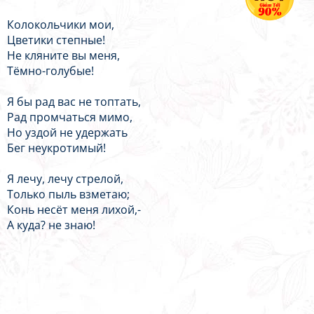
Колокольчики мои,
Цветики степные!
Не кляните вы меня,
Тёмно-голубые!
Я бы рад вас не топтать,
Рад промчаться мимо,
Но уздой не удержать
Бег неукротимый!
Я лечу, лечу стрелой,
Только пыль взметаю;
Конь несёт меня лихой,-
А куда? не знаю!