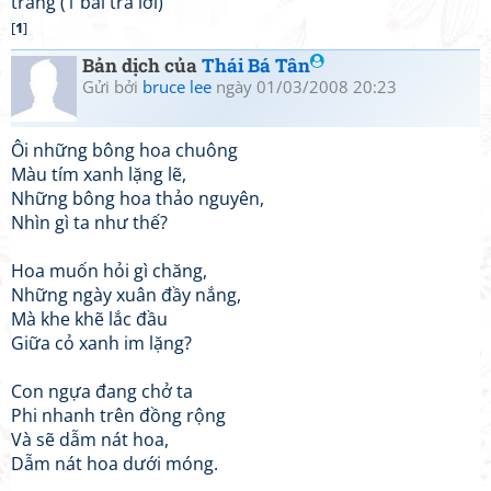
trang (1 bài trả lời)
[
1
]
Bản dịch của
Thái Bá Tân
Gửi bởi
bruce lee
ngày 01/03/2008 20:23
Ôi những bông hoa chuông
Màu tím xanh lặng lẽ,
Những bông hoa thảo nguyên,
Nhìn gì ta như thế?
Hoa muốn hỏi gì chăng,
Những ngày xuân đầy nắng,
Mà khe khẽ lắc đầu
Giữa cỏ xanh im lặng?
Con ngựa đang chở ta
Phi nhanh trên đồng rộng
Và sẽ dẫm nát hoa,
Dẫm nát hoa dưới móng.