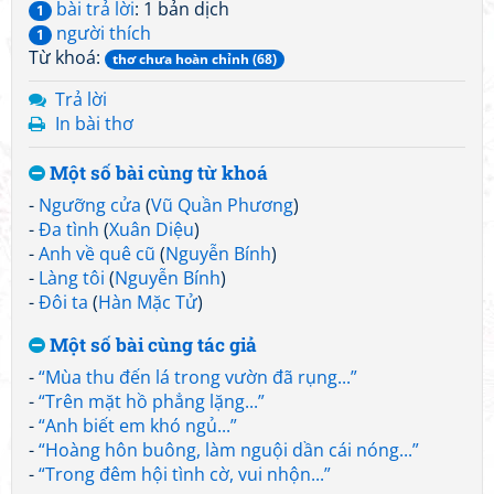
bài trả lời
: 1 bản dịch
1
người thích
1
Từ khoá:
thơ chưa hoàn chỉnh (68)
Trả lời
In bài thơ
Một số bài cùng từ khoá
-
Ngưỡng cửa
(
Vũ Quần Phương
)
-
Đa tình
(
Xuân Diệu
)
-
Anh về quê cũ
(
Nguyễn Bính
)
-
Làng tôi
(
Nguyễn Bính
)
-
Đôi ta
(
Hàn Mặc Tử
)
Một số bài cùng tác giả
-
“Mùa thu đến lá trong vườn đã rụng...”
-
“Trên mặt hồ phẳng lặng...”
-
“Anh biết em khó ngủ...”
-
“Hoàng hôn buông, làm nguội dần cái nóng...”
-
“Trong đêm hội tình cờ, vui nhộn...”