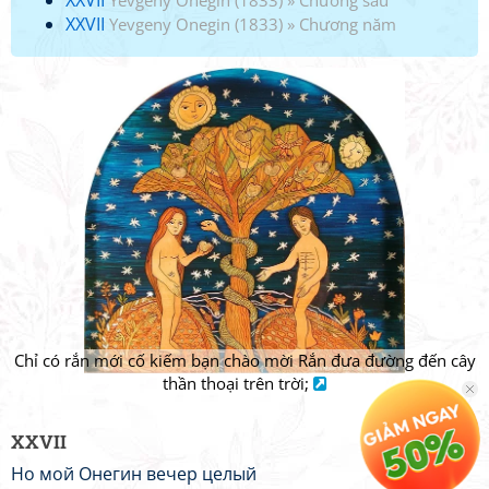
XXVII
Yevgeny Onegin (1833)
»
Chương sáu
XXVII
Yevgeny Onegin (1833)
»
Chương năm
Chỉ có rắn mới cố kiếm bạn chào mời Rắn đưa đường đến cây
thần thoại trên trời;
XXVII
Но мой Онегин вечер целый