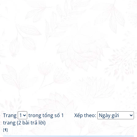
Trang
trong tổng số 1
Xếp theo:
trang (2 bài trả lời)
[
1
]