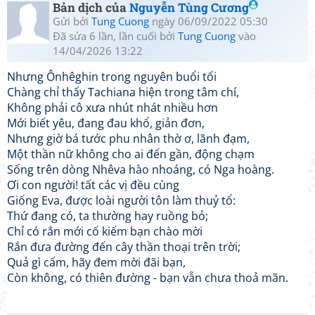
Bản dịch của
Nguyễn Tùng Cương
Gửi bởi
Tung Cuong
ngày 06/09/2022 05:30
Đã sửa 6 lần, lần cuối bởi
Tung Cuong
vào
14/04/2026 13:22
Nhưng Ônhêghin trong nguyên buổi tối
Chàng chỉ thấy Tachiana hiện trong tâm chí,
Không phải cô xưa nhút nhát nhiều hơn
Mới biết yêu, đang đau khổ, giản đơn,
Nhưng giờ bá tước phu nhân thờ ơ, lãnh đạm,
Một thần nữ không cho ai đến gần, động chạm
Sống trên dòng Nhêva hào nhoáng, có Nga hoàng.
Ơi con người! tất các vị đều cùng
Giống Eva, được loài người tôn làm thuỷ tổ:
Thứ đang có, ta thường hay ruồng bỏ;
Chỉ có rắn mới cố kiếm bạn chào mời
Rắn đưa đường đến cây thần thoại trên trời;
Quả gì cấm, hãy đem mời đãi bạn,
Còn không, có thiên đường - bạn vẫn chưa thoả mãn.