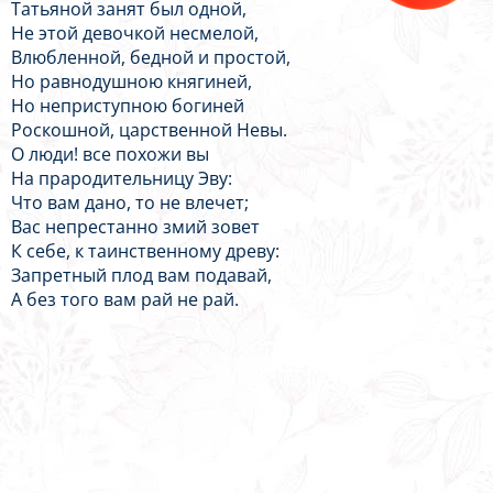
Татьяной занят был одной,
Не этой девочкой несмелой,
Влюбленной, бедной и простой,
Но равнодушною княгиней,
Но неприступною богиней
Роскошной, царственной Невы.
О люди! все похожи вы
На прародительницу Эву:
Что вам дано, то не влечет;
Вас непрестанно змий зовет
К себе, к таинственному древу:
Запретный плод вам подавай,
А без того вам рай не рай.