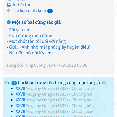
In bài thơ
Tài liệu đính kèm
1
Một số bài cùng tác giả
-
Tôi yêu em
-
Con đường mùa đông
-
Một chút tên tôi đối với nàng
-
Gửi... (Anh nhớ mãi phút giây huyền diệu)
-
Nếu đời nỡ dối lừa em...
Đăng bởi
Tung Cuong
vào 07/09/2022 05:30
Có
bài khác trùng tên trong cùng mục tác giả:
7
XXVII
Yevgeny Onegin (1833)
»
Chương một
XXVII
Yevgeny Onegin (1833)
»
Chương hai
XXVII
Yevgeny Onegin (1833)
»
Chương ba
XXVII
Yevgeny Onegin (1833)
»
Chương bốn
XXVII
Yevgeny Onegin (1833)
»
Chương bảy