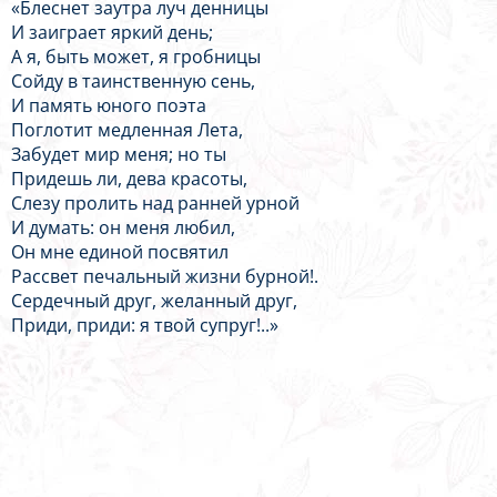
«Блеснет заутра луч денницы
И заиграет яркий день;
А я, быть может, я гробницы
Сойду в таинственную сень,
И память юного поэта
Поглотит медленная Лета,
Забудет мир меня; но ты
Придешь ли, дева красоты,
Слезу пролить над ранней урной
И думать: он меня любил,
Он мне единой посвятил
Рассвет печальный жизни бурной!.
Сердечный друг, желанный друг,
Приди, приди: я твой супруг!..»