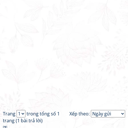
Trang
trong tổng số 1
Xếp theo:
trang (1 bài trả lời)
[
1
]