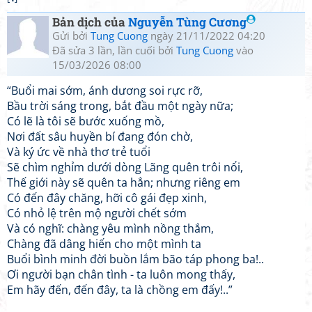
Bản dịch của
Nguyễn Tùng Cương
Gửi bởi
Tung Cuong
ngày 21/11/2022 04:20
Đã sửa 3 lần, lần cuối bởi
Tung Cuong
vào
15/03/2026 08:00
“Buổi mai sớm, ánh dương soi rực rỡ,
Bầu trời sáng trong, bắt đầu một ngày nữa;
Có lẽ là tôi sẽ bước xuống mồ,
Nơi đất sâu huyền bí đang đón chờ,
Và ký ức về nhà thơ trẻ tuổi
Sẽ chìm nghỉm dưới dòng Lãng quên trôi nổi,
Thế giới này sẽ quên ta hẳn; nhưng riêng em
Có đến đây chăng, hỡi cô gái đẹp xinh,
Có nhỏ lệ trên mộ người chết sớm
Và có nghĩ: chàng yêu mình nồng thắm,
Chàng đã dâng hiến cho một mình ta
Buổi bình minh đời buồn lắm bão táp phong ba!..
Ơi người bạn chân tình - ta luôn mong thấy,
Em hãy đến, đến đây, ta là chồng em đấy!..”