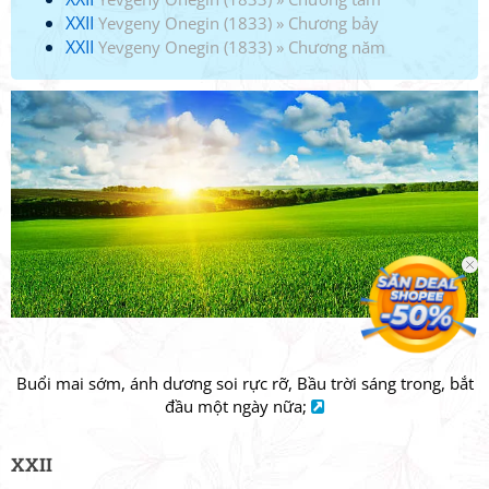
XXII
Yevgeny Onegin (1833)
»
Chương bảy
XXII
Yevgeny Onegin (1833)
»
Chương năm
Buổi mai sớm, ánh dương soi rực rỡ, Bầu trời sáng trong, bắt
đầu một ngày nữa;
XXII