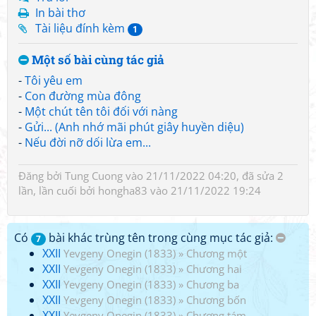
In bài thơ
Tài liệu đính kèm
1
Một số bài cùng tác giả
-
Tôi yêu em
-
Con đường mùa đông
-
Một chút tên tôi đối với nàng
-
Gửi... (Anh nhớ mãi phút giây huyền diệu)
-
Nếu đời nỡ dối lừa em...
Đăng bởi
Tung Cuong
vào 21/11/2022 04:20, đã sửa 2
lần, lần cuối bởi
hongha83
vào 21/11/2022 19:24
Có
bài khác trùng tên trong cùng mục tác giả:
7
XXII
Yevgeny Onegin (1833)
»
Chương một
XXII
Yevgeny Onegin (1833)
»
Chương hai
XXII
Yevgeny Onegin (1833)
»
Chương ba
XXII
Yevgeny Onegin (1833)
»
Chương bốn
XXII
Yevgeny Onegin (1833)
»
Chương tám