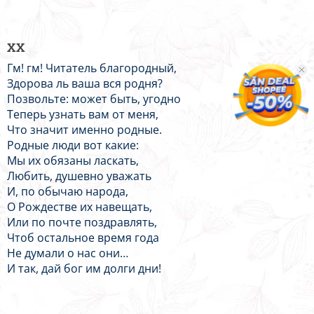
XX
Гм! гм! Читатель благородный,
Здорова ль ваша вся родня?
Позвольте: может быть, угодно
Теперь узнать вам от меня,
Что значит именно родные.
Родные люди вот какие:
Мы их обязаны ласкать,
Любить, душевно уважать
И, по обычаю народа,
О Рождестве их навещать,
Или по почте поздравлять,
Чтоб остальное время года
Не думали о нас они…
И так, дай бог им долги дни!