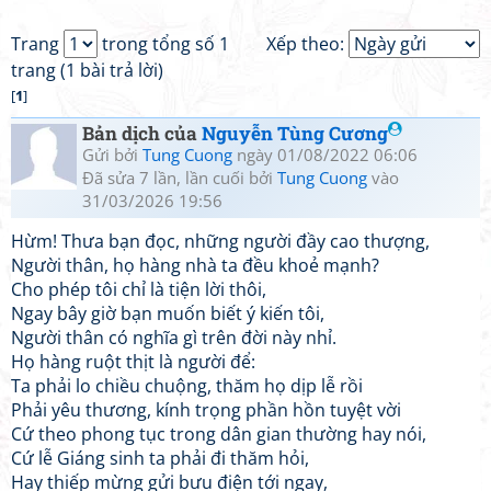
Trang
trong tổng số 1
Xếp theo:
trang (1 bài trả lời)
[
1
]
Bản dịch của
Nguyễn Tùng Cương
Gửi bởi
Tung Cuong
ngày 01/08/2022 06:06
Đã sửa 7 lần, lần cuối bởi
Tung Cuong
vào
31/03/2026 19:56
Hừm! Thưa bạn đọc, những người đầy cao thượng,
Người thân, họ hàng nhà ta đều khoẻ mạnh?
Cho phép tôi chỉ là tiện lời thôi,
Ngay bây giờ bạn muốn biết ý kiến tôi,
Người thân có nghĩa gì trên đời này nhỉ.
Họ hàng ruột thịt là người để:
Ta phải lo chiều chuộng, thăm họ dịp lễ rồi
Phải yêu thương, kính trọng phần hồn tuyệt vời
Cứ theo phong tục trong dân gian thường hay nói,
Cứ lễ Giáng sinh ta phải đi thăm hỏi,
Hay thiếp mừng gửi bưu điện tới ngay,