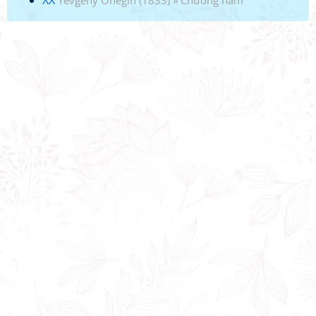
XX
Yevgeny Onegin (1833)
»
Chương năm