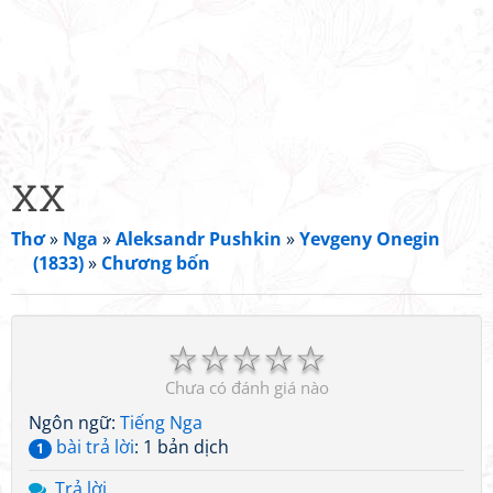
XX
Thơ
»
Nga
»
Aleksandr Pushkin
»
Yevgeny Onegin
(1833)
»
Chương bốn
☆
☆
☆
☆
☆
Chưa có đánh giá nào
Ngôn ngữ:
Tiếng Nga
bài trả lời
: 1 bản dịch
1
Trả lời