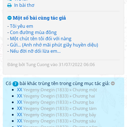
In bài thơ
Một số bài cùng tác giả
-
Tôi yêu em
-
Con đường mùa đông
-
Một chút tên tôi đối với nàng
-
Gửi... (Anh nhớ mãi phút giây huyền diệu)
-
Nếu đời nỡ dối lừa em...
Đăng bởi
Tung Cuong
vào 31/07/2022 06:06
Có
bài khác trùng tên trong cùng mục tác giả:
7
XX
Yevgeny Onegin (1833)
»
Chương một
XX
Yevgeny Onegin (1833)
»
Chương hai
XX
Yevgeny Onegin (1833)
»
Chương ba
XX
Yevgeny Onegin (1833)
»
Chương tám
XX
Yevgeny Onegin (1833)
»
Chương bảy
XX
Yevgeny Onegin (1833)
»
Chương sáu