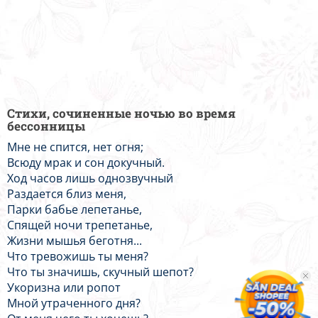
Стихи, сочиненные ночью во время
бессонницы
Мне не спится, нет огня;
Всюду мрак и сон докучный.
Ход часов лишь однозвучный
Раздается близ меня,
Парки бабье лепетанье,
Спящей ночи трепетанье,
Жизни мышья беготня...
Что тревожишь ты меня?
Что ты значишь, скучный шепот?
Укоризна или ропот
Мной утраченного дня?