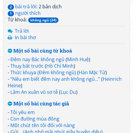
bài trả lời
: 2 bản dịch
2
người thích
1
Từ khoá:
không ngủ (24)
Trả lời
In bài thơ
Một số bài cùng từ khoá
-
Đêm nay Bác không ngủ
(
Minh Huệ
)
-
Thuỵ bất trước
(
Hồ Chí Minh
)
-
Thức khuya (Đêm không ngủ)
(
Hàn Mặc Tử
)
-
“Nếu em biết đêm nay anh không ngủ...”
(
Heinrich
Heine
)
-
Lâm An xuân vũ sơ tễ
(
Lục Du
)
Một số bài cùng tác giả
-
Tôi yêu em
-
Con đường mùa đông
-
Một chút tên tôi đối với nàng
-
Gửi... (Anh nhớ mãi phút giây huyền diệu)