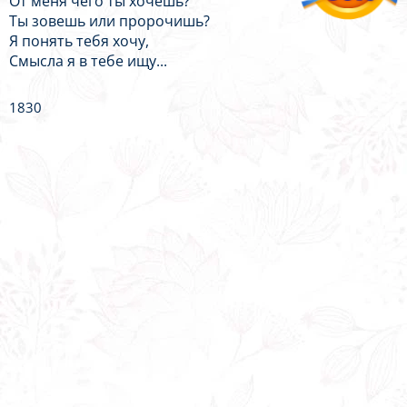
От меня чего ты хочешь?
Ты зовешь или пророчишь?
Я понять тебя хочу,
Смысла я в тебе ищу...
1830