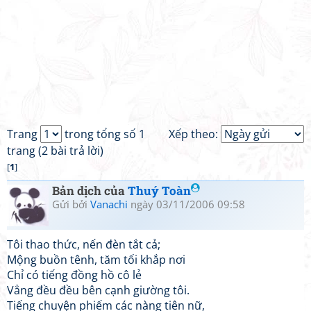
Trang
trong tổng số 1
Xếp theo:
trang (2 bài trả lời)
[
1
]
Bản dịch của
Thuý Toàn
Gửi bởi
Vanachi
ngày 03/11/2006 09:58
Tôi thao thức, nến đèn tắt cả;
Mộng buồn tênh, tăm tối khắp nơi
Chỉ có tiếng đồng hồ cô lẻ
Vẳng đều đều bên cạnh giường tôi.
Tiếng chuyện phiếm các nàng tiên nữ,