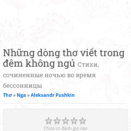
Những dòng thơ viết trong
đêm không ngủ
Стихи,
сочиненные ночью во время
бессонницы
Thơ
»
Nga
»
Aleksandr Pushkin
☆
☆
☆
☆
☆
Chưa có đánh giá nào