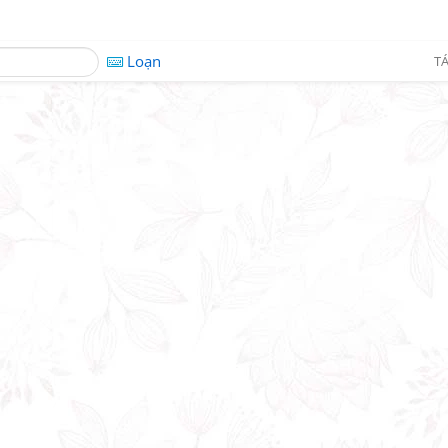
Loạn
TÁ