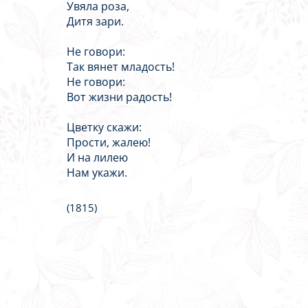
Увяла роза,
Дитя зари.
Не говори:
Так вянет младость!
Не говори:
Вот жизни радость!
Цветку скажи:
Прости, жалею!
И на лилею
Нам укажи.
(1815)