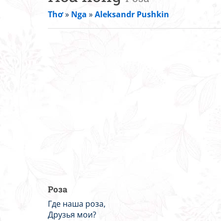
Thơ
»
Nga
»
Aleksandr Pushkin
Роза
Где наша роза,
Друзья мои?