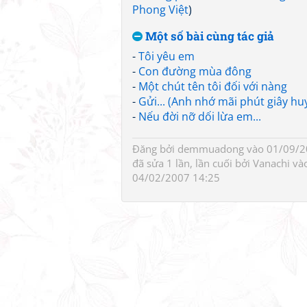
Phong Việt
)
Một số bài cùng tác giả
-
Tôi yêu em
-
Con đường mùa đông
-
Một chút tên tôi đối với nàng
-
Gửi... (Anh nhớ mãi phút giây hu
-
Nếu đời nỡ dối lừa em...
Đăng bởi
demmuadong
vào 01/09/2
đã sửa 1 lần, lần cuối bởi
Vanachi
và
04/02/2007 14:25