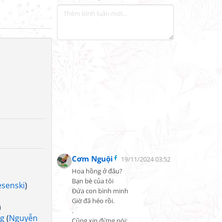
Cơm Nguội
19/11/2024 03:52
Hoa hồng ở đâu?

Bạn bè của tôi

senski
)
Đứa con bình minh

Giờ đã héo rồi.

)
.

ng
(
Nguyễn
Cũng xin đừng nói:
