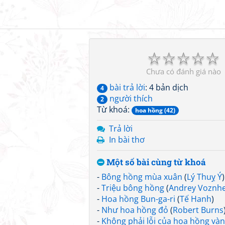
☆
☆
☆
☆
☆
Chưa có đánh giá nào
bài trả lời
: 4 bản dịch
4
người thích
2
Từ khoá:
hoa hồng (42)
Trả lời
In bài thơ
Một số bài cùng từ khoá
-
Bông hồng mùa xuân
(
Lý Thuỵ Ý
)
-
Triệu bông hồng
(
Andrey Voznhe
-
Hoa hồng Bun-ga-ri
(
Tế Hanh
)
-
Như hoa hồng đỏ
(
Robert Burns
-
Không phải lỗi của hoa hồng và