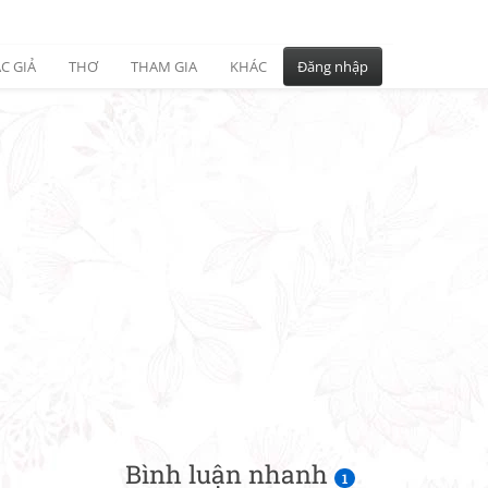
C GIẢ
THƠ
THAM GIA
KHÁC
Đăng nhập
Bình luận nhanh
1