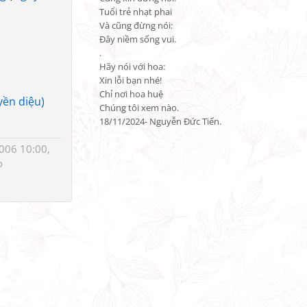
Tuổi trẻ nhạt phai

Và cũng đừng nói:

Đây niềm sống vui.

.

Hãy nói với hoa:

Xin lỗi bạn nhé!

Chỉ nơi hoa huệ

yền diệu)
Chúng tôi xem nào.

18/11/2024- Nguyễn Đức Tiến.
006 10:00,
o