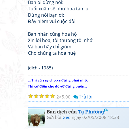
Bạn ơi đừng nói:
Tuổi xuân sẽ như hoa tàn lụi
Đừng nói bạn ơi:
Đây niềm vui cuộc đời
Bạn nhắn cùng hoa hộ
Xin lỗi hoa, tôi thương tôi nhớ
Và bạn hãy chỉ giùm
Cho chúng ta hoa huệ
(dịch - 1985)
... Thì cứ say cho xa đừng phải nhớ.
Thì cứ điên cho đổ vỡ đừng buồn...
☆
☆
☆
☆
☆
Trả lời
2
5.00
Bản dịch của
Tạ Phương
Gửi bởi
Geo
ngày 02/05/2008 18:33