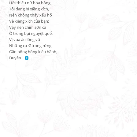
Hỡi thiếu nữ hoa hồng

Tôi đang bị xiềng xích,

Nên không thấy xấu hổ

Về xiềng xích của bạn:

Vậy nên chim sơn ca

Ở trong bụi nguyệt quế,

Vị vua áo lông vũ

Những ca sĩ trong rừng,

Gần bông hồng kiêu hãnh,

Duyên… 