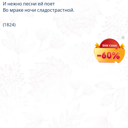
И нежно песни ей поет
Во мраке ночи сладострастной.
(1824)