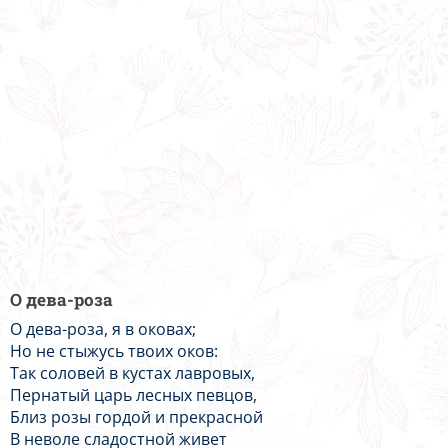
О дева-роза
О дева-роза, я в оковах;
Но не стыжусь твоих оков:
Так соловей в кустах лавровых,
Пернатый царь лесных певцов,
Близ розы гордой и прекрасной
В неволе сладостной живет