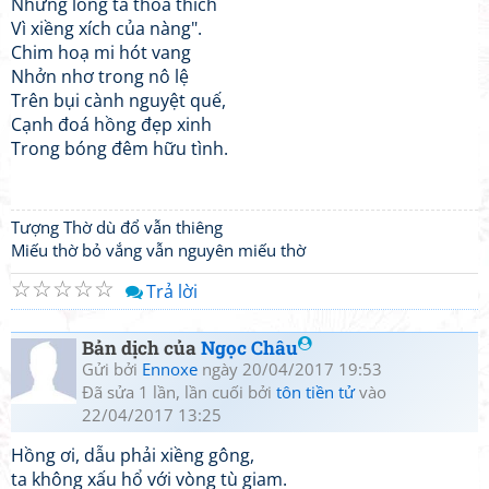
Nhưng lòng ta thoả thích
Vì xiềng xích của nàng".
Chim hoạ mi hót vang
Nhởn nhơ trong nô lệ
Trên bụi cành nguyệt quế,
Cạnh đoá hồng đẹp xinh
Trong bóng đêm hữu tình.
Tượng Thờ dù đổ vẫn thiêng
Miếu thờ bỏ vắng vẫn nguyên miếu thờ
☆
☆
☆
☆
☆
Trả lời
Bản dịch của
Ngọc Châu
Gửi bởi
Ennoxe
ngày 20/04/2017 19:53
Đã sửa 1 lần, lần cuối bởi
tôn tiền tử
vào
22/04/2017 13:25
Hồng ơi, dẫu phải xiềng gông,
ta không xấu hổ với vòng tù giam.