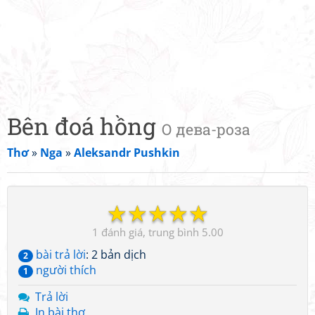
Bên đoá hồng
О дева-роза
Thơ
»
Nga
»
Aleksandr Pushkin
☆
☆
☆
☆
☆
1
5.00
bài trả lời
: 2 bản dịch
2
người thích
1
Trả lời
In bài thơ