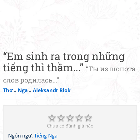
“Em sinh ra trong những
tiếng thì thầm...”
“Ты из шопота
слов родилась...”
Thơ
»
Nga
»
Aleksandr Blok
☆
☆
☆
☆
☆
Chưa có đánh giá nào
Ngôn ngữ:
Tiếng Nga