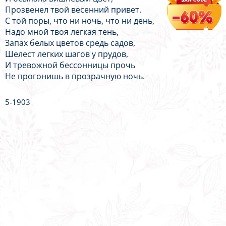
Прозвенел твой весенний привет.
С той поры, что ни ночь, что ни день,
Надо мной твоя легкая тень,
Запах белых цветов средь садов,
Шелест легких шагов у прудов,
И тревожной бессонницы прочь
Не прогонишь в прозрачную ночь.
5-1903