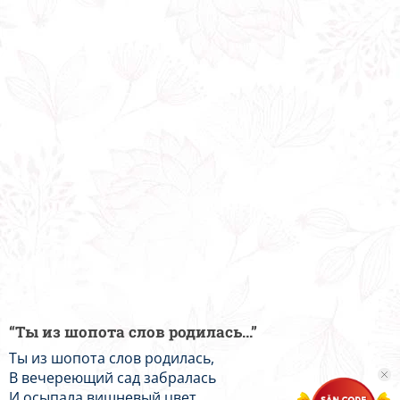
“Ты из шопота слов родилась...”
Ты из шопота слов родилась,
В вечереющий сад забралась
И осыпала вишневый цвет,