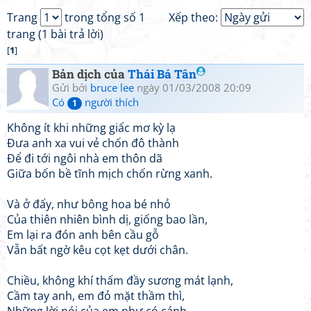
Trang
trong tổng số 1
Xếp theo:
trang (1 bài trả lời)
[
1
]
Bản dịch của
Thái Bá Tân
Gửi bởi
bruce lee
ngày 01/03/2008 20:09
Có
người thích
1
Không ít khi những giấc mơ kỳ lạ
Đưa anh xa vui vẻ chốn đô thành
Để đi tới ngôi nhà em thôn dã
Giữa bốn bề tĩnh mịch chốn rừng xanh.
Và ở đấy, như bông hoa bé nhỏ
Của thiên nhiên bình dị, giống bao lần,
Em lại ra đón anh bên cầu gỗ
Vẫn bất ngờ kêu cọt kẹt dưới chân.
Chiều, không khí thấm đầy sương mát lạnh,
Cầm tay anh, em đỏ mặt thầm thì,