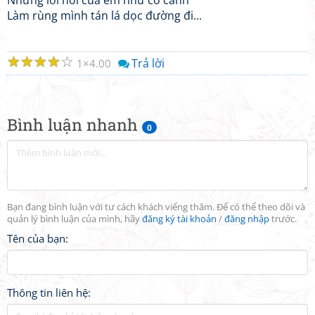
Những lời nói của em như có cánh
Làm rùng mình tán lá dọc đường đi...
☆
☆
☆
☆
☆
Trả lời
1
4.00
Bình luận nhanh
0
Bạn đang bình luận với tư cách khách viếng thăm. Để có thể theo dõi và
quản lý bình luận của mình, hãy
đăng ký tài khoản
/
đăng nhập
trước.
Tên của bạn:
Thông tin liên hệ: