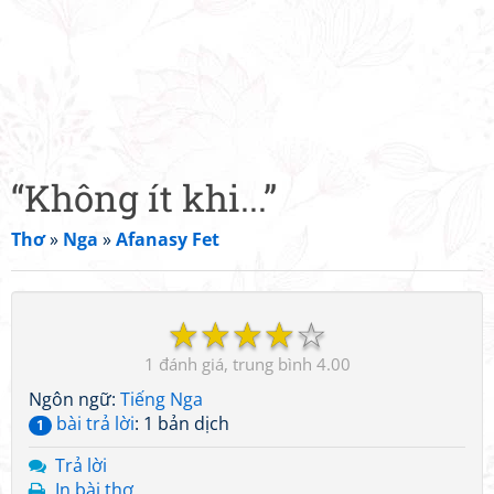
“Không ít khi...”
Thơ
»
Nga
»
Afanasy Fet
☆
☆
☆
☆
☆
1
4.00
Ngôn ngữ:
Tiếng Nga
bài trả lời
: 1 bản dịch
1
Trả lời
In bài thơ