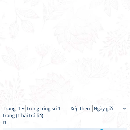
Trang
trong tổng số 1
Xếp theo:
trang (1 bài trả lời)
[
1
]