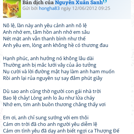
Bản dịch của
Nguyễn Xuân Sanh
Gửi bởi
hongha83
ngày 12/06/2012 09:25
Nô lệ, lần này anh yêu cảnh anh nô lệ
Anh nhớ em, tâm hồn anh nhớ em sâu
Nét mặt anh vẫn thanh bình như thế
Anh yêu em, lòng anh không hề có thương đau
Hạnh phúc, anh hưởng nó không lâu dài
Thường anh bị mắc lưới vây của ảo tưởng
Nụ cười và lời đường mật hay làm anh ham muốn
Rồi anh lại rủa nguyền sự say đắm phút giây
Dù sao anh cũng thờ người con gái nhà trời
Bao lệ chảy! Lòng anh lo âu như lửa cháy
Nhớ em, tim anh buồn thương chẳng thấy vơi
Em ơi, anh chỉ sung sướng với em thôi
Cám ơn trời đã cho anh người yêu diễm lệ
Cám ơn tình yêu đã dạy anh biết ngợi ca Thượng Đế