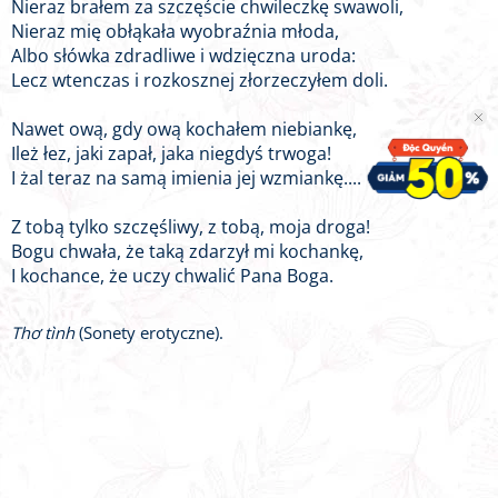
Nieraz brałem za szczęście chwileczkę swawoli,
Nieraz mię obłąkała wyobraźnia młoda,
Albo słówka zdradliwe i wdzięczna uroda:
Lecz wtenczas i rozkosznej złorzeczyłem doli.
Nawet ową, gdy ową kochałem niebiankę,
Ileż łez, jaki zapał, jaka niegdyś trwoga!
I żal teraz na samą imienia jej wzmiankę....
Z tobą tylko szczęśliwy, z tobą, moja droga!
Bogu chwała, że taką zdarzył mi kochankę,
I kochance, że uczy chwalić Pana Boga.
Thơ tình
(Sonety erotyczne).