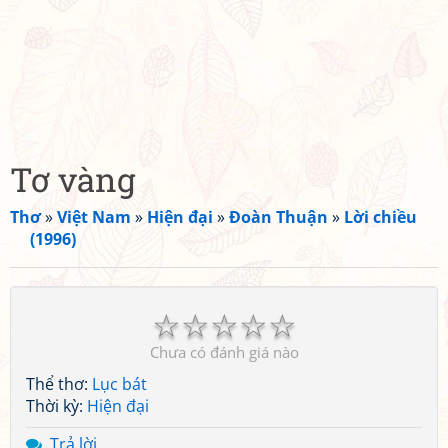
Tơ vàng
Thơ
»
Việt Nam
»
Hiện đại
»
Đoàn Thuận
»
Lời chiều
(1996)
☆
☆
☆
☆
☆
Chưa có đánh giá nào
Thể thơ:
Lục bát
Thời kỳ:
Hiện đại
Trả lời