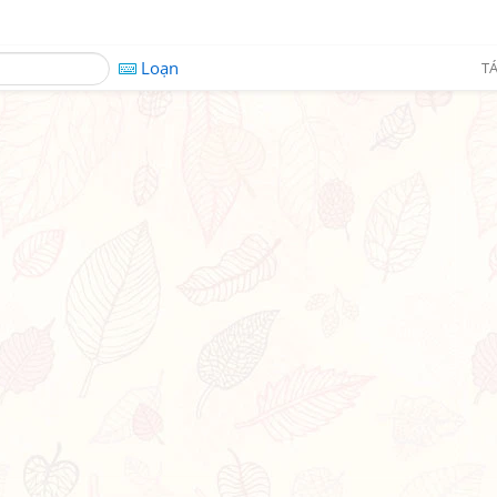
Loạn
TÁ