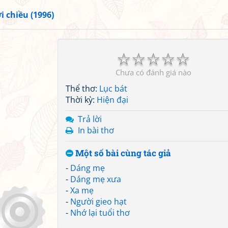
i chiều (1996)
☆
☆
☆
☆
☆
Chưa có đánh giá nào
Thể thơ:
Lục bát
Thời kỳ:
Hiện đại
Trả lời
In bài thơ
Một số bài cùng tác giả
-
Dáng mẹ
-
Dáng mẹ xưa
-
Xa mẹ
-
Người gieo hạt
-
Nhớ lại tuổi thơ