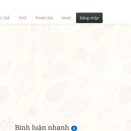
C GIẢ
THƠ
THAM GIA
KHÁC
Đăng nhập
Bình luận nhanh
0