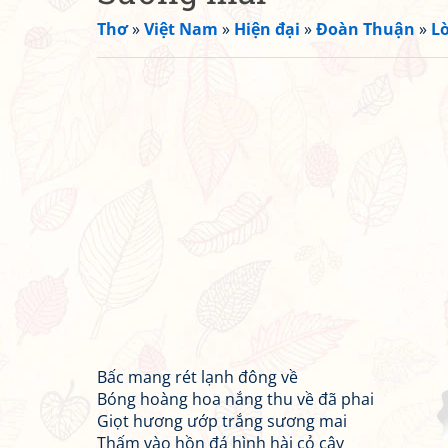
Thơ
»
Việt Nam
»
Hiện đại
»
Đoàn Thuận
»
Lờ
Bấc mang rét lạnh đông về
Bóng hoàng hoa nắng thu về đã phai
Giọt hương ướp trắng sương mai
Thấm vào hồn đá hình hài cỏ cây