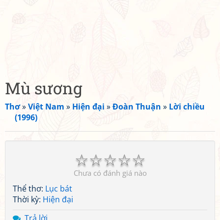
Mù sương
Thơ
»
Việt Nam
»
Hiện đại
»
Đoàn Thuận
»
Lời chiều
(1996)
☆
☆
☆
☆
☆
Chưa có đánh giá nào
Thể thơ:
Lục bát
Thời kỳ:
Hiện đại
Trả lời