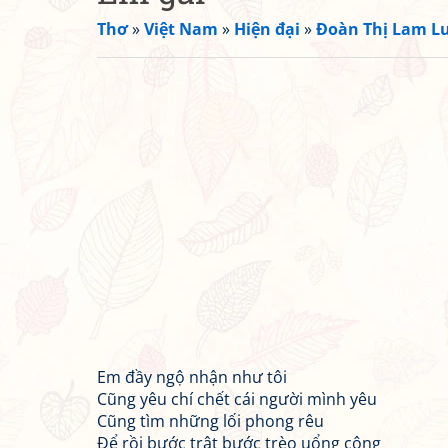
Thơ
»
Việt Nam
»
Hiện đại
»
Đoàn Thị Lam L
Em đầy ngộ nhận như tôi
Cũng yêu chí chết cái người mình yêu
Cũng tìm những lối phong rêu
Để rồi bước trật bước trèo uổng công