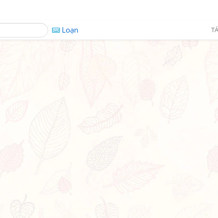
Loạn
TÁ