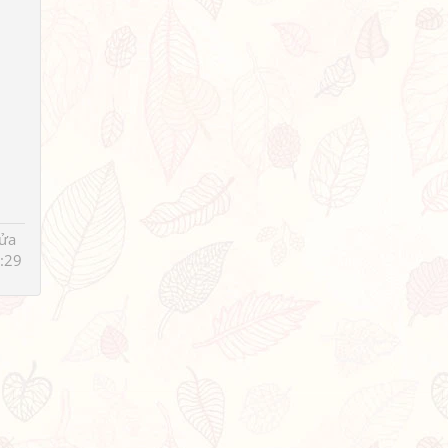
sửa
:29