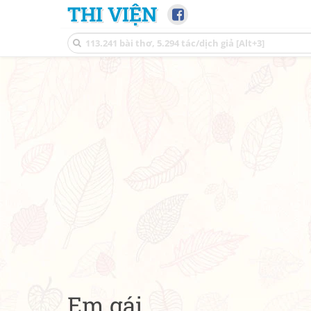
THI VIỆN
Em gái