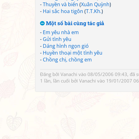
-
Thuyền và biển
(
Xuân Quỳnh
)
-
Hai sắc hoa tigôn
(
T.T.Kh.
)
Một số bài cùng tác giả
-
Em yêu nhà em
-
Gửi tình yêu
-
Dáng hình ngọn gió
-
Huyền thoại một tình yêu
-
Chồng chị, chồng em
Đăng bởi
Vanachi
vào 08/05/2006 09:43, đã 
1 lần, lần cuối bởi
Vanachi
vào 19/01/2007 06