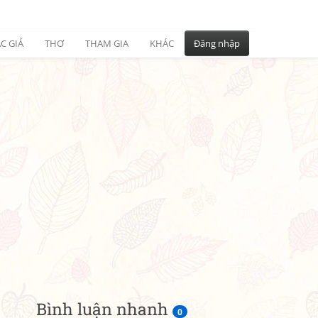
C GIẢ
THƠ
THAM GIA
KHÁC
Đăng nhập
Bình luận nhanh
0