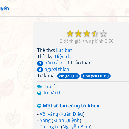
uyến
☆
☆
☆
☆
☆
2
3.50
Thể thơ:
Lục bát
Thời kỳ:
Hiện đại
bài trả lời
: 1 thảo luận
1
người thích
6
Từ khoá:
em gái (10)
tình yêu (1019)
Trả lời
In bài thơ
Một số bài cùng từ khoá
-
Vội vàng
(
Xuân Diệu
)
-
Sóng
(
Xuân Quỳnh
)
-
Tương tư
(
Nguyễn Bính
)