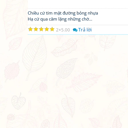
Chiều cứ tím mặt đường bỏng nhựa
Hạ cứ qua câm lặng những chờ...
☆
☆
☆
☆
☆
Trả lời
2
5.00