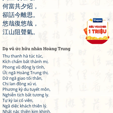
何
當
共
夕
炤
，
卻
話
今
離
思
。
悠
哉
復
悠
哉
，
江
山
阻
聲
氣
。
Dạ vũ ức hữu nhân Hoàng Trung
Thu thanh hà túc túc,
Kích chẩm bất thành mị.
Phong vũ động ly tình,
Ức ngã Hoàng Trung thị.
Dữ ngã giao tối thân,
Chi lan đồng xú vị.
Phương kỳ du tuyết môn,
Nghiễn tịch bất tương ly.
Tự kỳ lai cố viên,
Ngã diệc khách thiên lý.
Nhất nặc thiên kim khinh,