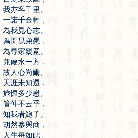
我
亦
客
千
里
。
一
諾
千
金
輕
，
為
我
見
心
志
。
為
開
昆
弟
愚
，
為
尊
家
親
意
。
兼
葭
水
一
方
，
故
人
心
尚
爾
。
天
涯
未
知
還
，
旅
懷
多
少
慰
。
管
仲
不
云
乎
，
知
我
者
鮑
子
。
胡
然
參
與
商
，
人
生
每
如
此
。