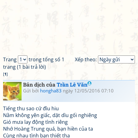
Trang
trong tổng số 1
Xếp theo:
trang (1 bài trả lời)
[
1
]
Bản dịch của
Trần Lê Văn
Gửi bởi
hongha83
ngày 12/05/2016 07:10
Tiếng thu sao cứ đìu hiu
Nằm không yên giấc, dặt dìu gối nghiêng
Gió mưa lay động tình riêng
Nhớ Hoàng Trung quá, bạn hiền của ta
Cùng nhau tình bạn thiết tha