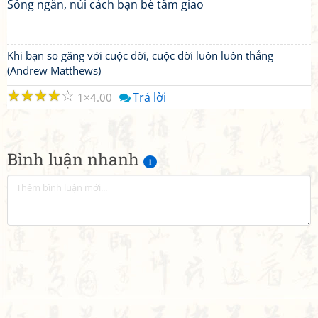
Sông ngăn, núi cách bạn bè tâm giao
Khi bạn so găng với cuộc đời, cuộc đời luôn luôn thắng
(Andrew Matthews)
☆
☆
☆
☆
☆
Trả lời
1
4.00
Bình luận nhanh
1