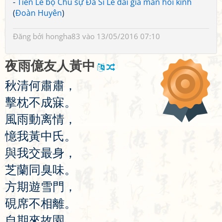
-
Tiễn Lễ bộ Chủ sự Đa Sĩ Lê đài giả mãn hồi kinh
(
Đoàn Huyên
)
Đăng bởi
hongha83
vào 13/05/2016 07:10
夜
雨
億
友
人
黃
中
秋
清
何
肅
肅
，
擊
枕
不
成
寐
。
風
雨
動
离
情
，
憶
我
黃
中
氏
。
與
我
交
最
身
，
芝
蘭
同
臭
味
。
方
期
遊
雪
門
，
硯
席
不
相
離
。
自
期
來
故
園
，