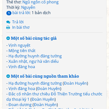
Thể thơ:
Ngũ ngôn cổ phong
Thời kỳ:
Nguyễn
bài trả lời
: 1 bản dịch
1
Trả lời
In bài thơ
Một số bài cùng tác giả
-
Vịnh nguyệt
-
Mộng tiên thất
-
Hạ đường huynh đăng tường
-
Xuân nhật, ngự hà vãn diểu
-
Vịnh đăng hoa
Một số bài cùng nguồn tham khảo
-
Hạ đường huynh đăng tường
(
Đoàn Huyên
)
-
Vịnh đăng hoa
(
Đoàn Huyên
)
-
Đắc cố nhân thư chiêu Đỗ Thiện Trường tiểu chước
dạ thoại kỳ 1
(
Đoàn Huyên
)
-
Đoan dương
(
Đoàn Huyên
)