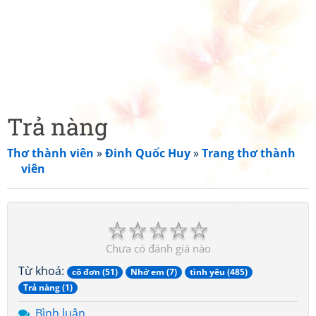
Trả nàng
Thơ thành viên
»
Đinh Quốc Huy
»
Trang thơ thành
viên
☆
☆
☆
☆
☆
Chưa có đánh giá nào
Từ khoá:
cô đơn (51)
Nhớ em (7)
tình yêu (485)
Trả nàng (1)
Bình luận