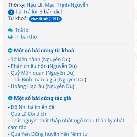
Thời kỳ:
Hậu Lê, Mạc, Trịnh-Nguyễn
bài trả lời
: 3 bản dịch
3
Từ khoá:
thơ đi sứ (1191)
Trả lời
In bài thơ
Một số bài cùng từ khoá
-
Sở kiến hành
(
Nguyễn Du
)
-
Phản chiêu hồn
(
Nguyễn Du
)
-
Quỷ Môn quan
(
Nguyễn Du
)
-
Thái Bình mại ca giả
(
Nguyễn Du
)
-
Hoàng Hạc lâu
(
Nguyễn Du
)
Một số bài cùng tác giả
-
Độ Nhị hà khiển đề
-
Quá Lã Côi dịch
-
Thất nguyệt thất thập nhật ngộ mẫu thân kỵ nhật
cảm tác
-
Quá Yên Dũng huyện Yên Ninh tự