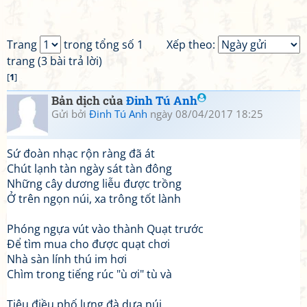
Trang
trong tổng số 1
Xếp theo:
trang (3 bài trả lời)
[
1
]
Bản dịch của
Đinh Tú Anh
Gửi bởi
Đinh Tú Anh
ngày 08/04/2017 18:25
Sứ đoàn nhạc rộn ràng đã át
Chút lạnh tàn ngày sát tàn đông
Những cây dương liễu được trồng
Ở trên ngọn núi, xa trông tốt lành
Phóng ngựa vút vào thành Quạt trước
Để tìm mua cho được quạt chơi
Nhà sàn lính thú im hơi
Chìm trong tiếng rúc "ù ơi" tù và
Tiêu điều phố lưng đà dựa núi