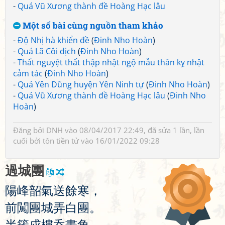
-
Quá Vũ Xương thành đề Hoàng Hạc lâu
Một số bài cùng nguồn tham khảo
-
Độ Nhị hà khiển đề
(
Đinh Nho Hoàn
)
-
Quá Lã Côi dịch
(
Đinh Nho Hoàn
)
-
Thất nguyệt thất thập nhật ngộ mẫu thân kỵ nhật
cảm tác
(
Đinh Nho Hoàn
)
-
Quá Yên Dũng huyện Yên Ninh tự
(
Đinh Nho Hoàn
)
-
Quá Vũ Xương thành đề Hoàng Hạc lâu
(
Đinh Nho
Hoàn
)
Đăng bởi
DNH
vào 08/04/2017 22:49, đã sửa 1 lần, lần
cuối bởi
tôn tiền tử
vào 16/01/2022 09:28
過
城
團
陽
峰
韶
氣
送
餘
寒
，
前
闖
團
城
弄
白
團
。
半
簇
戍
樓
呑
畫
角
，