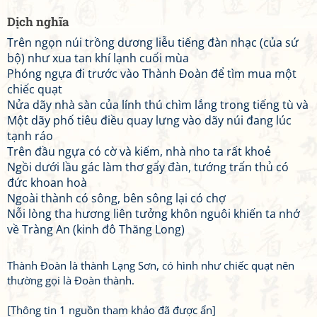
Dịch nghĩa
Trên ngọn núi trồng dương liễu tiếng đàn nhạc (của sứ
bộ) như xua tan khí lạnh cuối mùa
Phóng ngựa đi trước vào Thành Đoàn để tìm mua một
chiếc quạt
Nửa dãy nhà sàn của lính thú chìm lắng trong tiếng tù và
Một dãy phố tiêu điều quay lưng vào dãy núi đang lúc
tạnh ráo
Trên đầu ngựa có cờ và kiếm, nhà nho ta rất khoẻ
Ngồi dưới lầu gác làm thơ gẩy đàn, tướng trấn thủ có
đức khoan hoà
Ngoài thành có sông, bên sông lại có chợ
Nỗi lòng tha hương liên tưởng khôn nguôi khiến ta nhớ
về Tràng An (kinh đô Thăng Long)
Thành Đoàn là thành Lạng Sơn, có hình như chiếc quạt nên
thường gọi là Đoàn thành.
[Thông tin 1 nguồn tham khảo đã được ẩn]