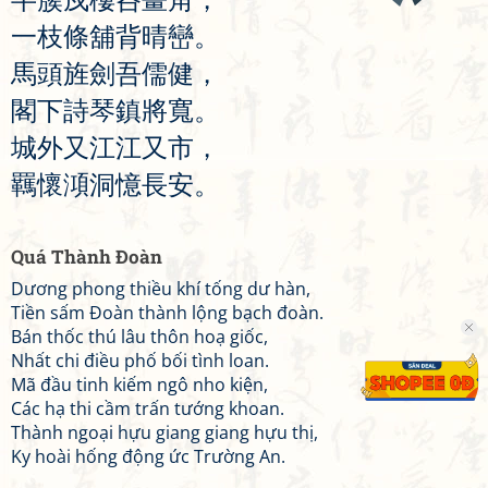
一
枝
條
舖
背
晴
巒
。
馬
頭
旌
劍
吾
儒
健
，
閣
下
詩
琴
鎮
將
寬
。
城
外
又
江
江
又
市
，
羈
懷
澒
洞
憶
長
安
。
Quá Thành Đoàn
Dương phong thiều khí tống dư hàn,
Tiền sấm Đoàn thành lộng bạch đoàn.
Bán thốc thú lâu thôn hoạ giốc,
Nhất chi điều phố bối tình loan.
Mã đầu tinh kiếm ngô nho kiện,
Các hạ thi cầm trấn tướng khoan.
Thành ngoại hựu giang giang hựu thị,
Ky hoài hống động ức Trường An.