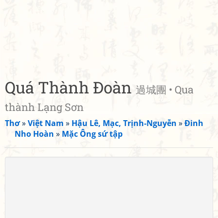
Quá Thành Đoàn
過城團 • Qua
thành Lạng Sơn
Thơ
»
Việt Nam
»
Hậu Lê, Mạc, Trịnh-Nguyễn
»
Đinh
Nho Hoàn
»
Mặc Ông sứ tập