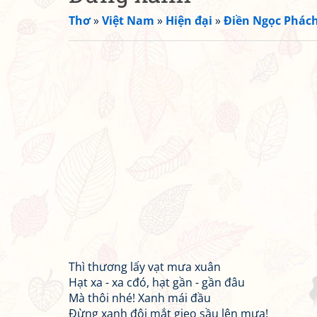
Thơ
»
Việt Nam
»
Hiện đại
»
Điền Ngọc Phác
Thì thương lấy vạt mưa xuân
Hạt xa - xa cđó, hạt gần - gần đâu
Mà thôi nhé! Xanh mái đầu
Đừng xanh đôi mắt gieo sầu lên mưa!