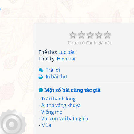
h
☆
☆
☆
☆
☆
Chưa có đánh giá nào
Thể thơ:
Lục bát
Thời kỳ:
Hiện đại
Trả lời
In bài thơ
Một số bài cùng tác giả
-
Trái thanh long
-
Ai thả vầng khuya
-
Viếng mẹ
-
Với con voi bất nghĩa
-
Mùa