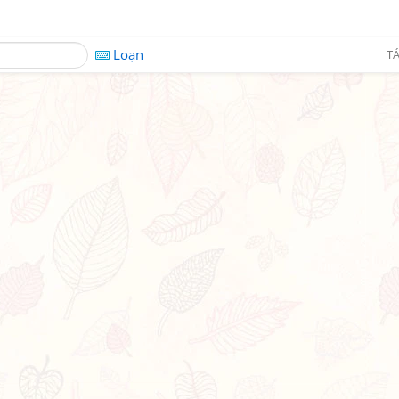
Loạn
TÁ