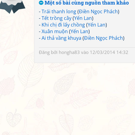
Một số bài cùng nguồn tham khảo
-
Trái thanh long
(
Điền Ngọc Phách
)
-
Tết trồng cây
(
Yến Lan
)
-
Khi chị đi lấy chồng
(
Yến Lan
)
-
Xuân muộn
(
Yến Lan
)
-
Ai thả vầng khuya
(
Điền Ngọc Phách
)
Đăng bởi
hongha83
vào 12/03/2014 14:32