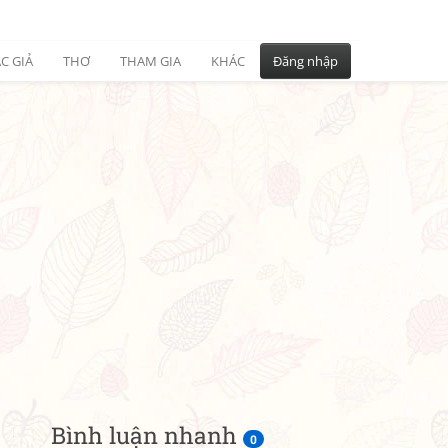
C GIẢ
THƠ
THAM GIA
KHÁC
Đăng nhập
Bình luận nhanh
0