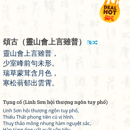
頌
古
（
靈
山
會
上
言
雖
普
）
靈
山
會
上
言
雖
普
，
少
室
峰
前
句
未
形
。
瑞
草
蒙
茸
含
月
色
，
寒
松
蓊
郁
出
雲
霄
。
Tụng cổ (Linh Sơn hội thượng ngôn tuy phổ)
Linh Sơn hội thượng ngôn tuy phổ,
Thiếu Thất phong tiền cú vị hình.
Thuỵ thảo mông nhung hàm nguyệt sắc,
Hàn tùng ống uất xuất vân tiêu.