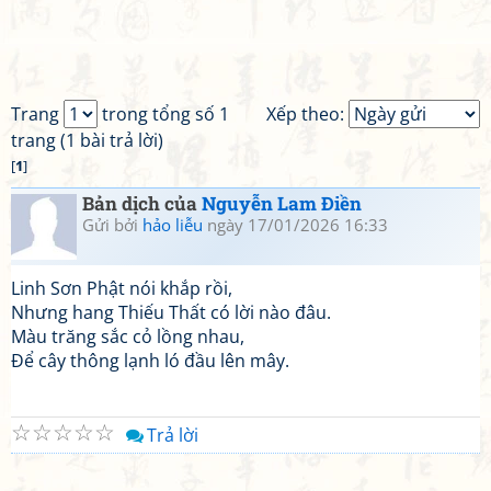
Trang
trong tổng số 1
Xếp theo:
trang (1 bài trả lời)
[
1
]
Bản dịch của
Nguyễn Lam Điền
Gửi bởi
hảo liễu
ngày 17/01/2026 16:33
Linh Sơn Phật nói khắp rồi,
Nhưng hang Thiếu Thất có lời nào đâu.
Màu trăng sắc cỏ lồng nhau,
Để cây thông lạnh ló đầu lên mây.
☆
☆
☆
☆
☆
Trả lời