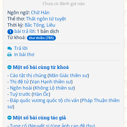
Chưa có đánh giá nào
Ngôn ngữ:
Chữ Hán
Thể thơ:
Thất ngôn tứ tuyệt
Thời kỳ:
Bắc Tống, Liêu
bài trả lời
: 1 bản dịch
1
Từ khoá:
thơ thiền (785)
Trả lời
In bài thơ
Một số bài cùng từ khoá
-
Cáo tật thị chúng
(
Mãn Giác thiền sư
)
-
Thị đệ tử
(
Vạn Hạnh thiền sư
)
-
Ngôn hoài
(
Không Lộ thiền sư
)
-
Tuý trước
(
Hàn Ốc
)
-
Đáp quốc vương quốc tộ chi vấn
(
Pháp Thuận thiền
sư
)
Một số bài cùng tác giả
-
Tụng cổ (Nguyệt si tùng ảnh cao đê thụ)