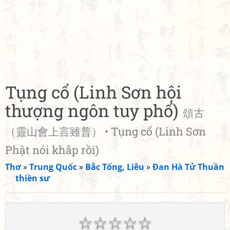
Tụng cổ (Linh Sơn hội
thượng ngôn tuy phổ)
頌古
（靈山會上言雖普） • Tụng cổ (Linh Sơn
Phật nói khắp rồi)
Thơ
»
Trung Quốc
»
Bắc Tống, Liêu
»
Đan Hà Tử Thuần
thiền sư
☆
☆
☆
☆
☆